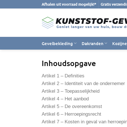
Ga
Afhalen uit voorraad mogelijk!*
Gratis verzend
naar
inhoud
Gevelbekleding
Dakranden
Kozijn
Inhoudsopgave
Artikel 1 – Definities
Artikel 2 – Identiteit van de ondernemer
Artikel 3 – Toepasselijkheid
Artikel 4 – Het aanbod
Artikel 5 – De overeenkomst
Artikel 6 – Herroepingsrecht
Artikel 7 – Kosten in geval van herroepi