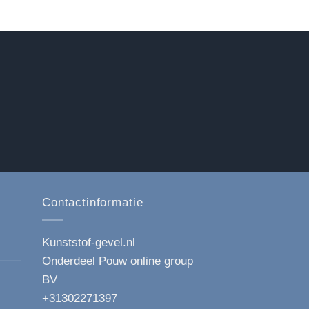
heeft
meerdere
variaties.
Deze
optie
kan
gekozen
worden
op
de
productpagina
a
Contactinformatie
Kunststof-gevel.nl
Onderdeel Pouw online group
BV
+31302271397