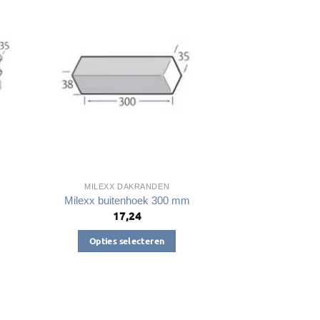
Deze
optie
kan
gekozen
worden
op
de
productpagina
a
MILEXX DAKRANDEN
m
Milexx buitenhoek 300 mm
17,24
Opties selecteren
Dit
product
heeft
meerdere