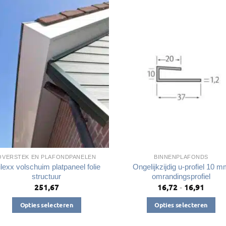
heeft
meerdere
meerdere
variaties.
variaties.
Deze
Deze
optie
optie
kan
kan
gekozen
gekozen
worden
worden
op
op
de
de
productpagina
productpagin
OVERSTEK EN PLAFONDPANELEN
BINNENPLAFONDS
lexx volschuim platpaneel folie
Ongelijkzijdig u-profiel 10 
structuur
omrandingsprofiel
251,67
16,72
16,91
Prijsk
-
€16,7
tot
Opties selecteren
Opties selecteren
€16,9
Dit
Dit