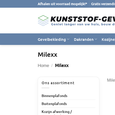
Ga
Afhalen uit voorraad mogelijk!*
Gratis verzend
naar
inhoud
Gevelbekleding
Dakranden
Kozijn
Milexx
Milexx
Home
/
Mil
Ons assortiment
Binnenplafonds
Buitenplafonds
Kozijn afwerking /