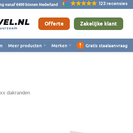
123 recensies
ing vanaf €499 binnen Nederland
Offerte
Zakelijke klant
en
Meer producten
Merken
Gratis staalaanvraag
exx dakranden