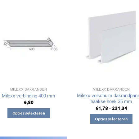
meerdere
variaties.
variaties.
Deze
Deze
optie
optie
kan
kan
gekozen
gekozen
worden
worden
op
op
de
de
productpagina
productpagin
MILEXX DAKRANDEN
MILEXX DAKRANDEN
Milexx volschuim dakrandpan
Milexx verbinding 400 mm
haakse hoek 35 mm
6,80
61,78
231,34
Prijsk
-
€61,7
Opties selecteren
tot
Opties selecteren
Dit
€231,
Dit
product
product
heeft