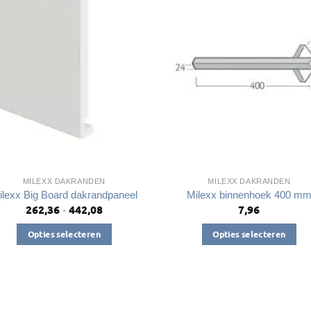
variaties.
Deze
optie
kan
gekozen
worden
op
de
productpagin
MILEXX DAKRANDEN
MILEXX DAKRANDEN
ilexx Big Board dakrandpaneel
Milexx binnenhoek 400 m
262,36
442,08
7,96
Prijsklasse:
-
€262,36
tot
Opties selecteren
Opties selecteren
€442,08
Dit
Dit
product
product
heeft
heeft
meerdere
meerdere