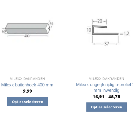
variaties.
variaties.
Deze
Deze
optie
optie
kan
kan
gekozen
gekozen
worden
worden
op
op
de
de
productpagina
productpagin
MILEXX DAKRANDEN
MILEXX DAKRANDEN
Milexx ongelijkzijdig u-profiel
Milexx buitenhoek 400 mm
mm inwendig
9,99
16,91
48,78
Prijsk
-
€16,9
Opties selecteren
tot
Opties selecteren
Dit
€48,7
Dit
product
product
heeft
heeft
meerdere