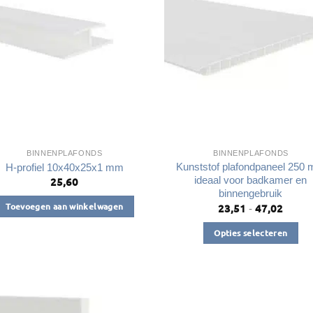
BINNENPLAFONDS
BINNENPLAFONDS
Kunststof plafondpaneel 250
H-profiel 10x40x25x1 mm
ideaal voor badkamer en
25,60
binnengebruik
Toevoegen aan winkelwagen
23,51
47,02
Prijsk
-
€23,5
tot
Opties selecteren
€47,0
Dit
product
heeft
meerdere