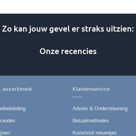
product
product
heeft
heeft
meerdere
meerdere
variaties.
variaties.
Zo kan jouw gevel er straks uitzien:
Deze
Deze
optie
optie
kan
kan
Onze recencies
gekozen
gekozen
worden
worden
op
op
de
de
productpagina
productpagin
 assortiment
Klantenservice
elbekleding
Advies & Ondersteuning
randen
Betaalmethodes
ijnen
Kunststof nieuwtjes