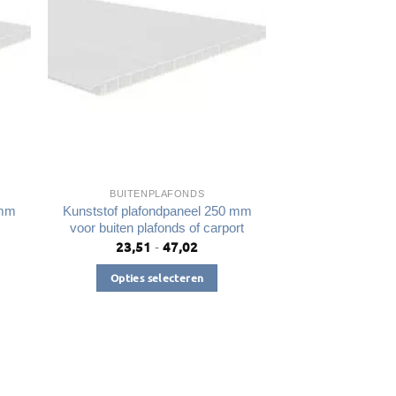
BUITENPLAFONDS
 mm
Kunststof plafondpaneel 250 mm
voor buiten plafonds of carport
23,51
47,02
Prijsklasse:
-
€23,51
lasse:
tot
1
Opties selecteren
€47,02
Dit
2
product
heeft
meerdere
variaties.