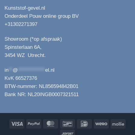
Kunststof-gevel.nl
Onderdeel Pouw online group BV
+31302271397
Showroom (*op afspraak)
Spinsterlaan 6A,
3454 WZ Utrecht.
in
**
@
*************
el.nl
KvK 66527376
BTW-nummer: NL856594842B01
Bank NR: NL20INGB0007321511
Visa
PayPal
MasterCard
Bancontact
IDeal
Wero
Molli
Sofort