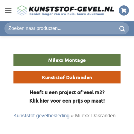
Ga
naar
inhoud
Zoeken
naar:
Milexx Montage
Kunststof Dakranden
Heeft u een project of veel m2?
Klik hier voor een prijs op maat!
Kunststof gevelbekleding
»
Milexx Dakranden