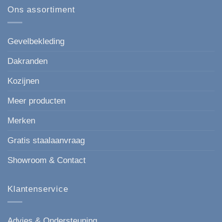
mm
gevelbekleding
Ons assortiment
de
in
moderne,
houtlook
strakke
keuze
voor
Gevelbekleding
elke
gevel.
Dakranden
Kozijnen
Meer producten
Merken
Gratis staalaanvraag
Showroom & Contact
Klantenservice
Advies & Ondersteuning