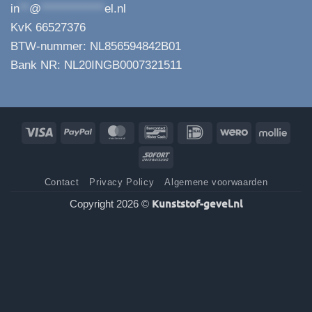
in
**
@
*************
el.nl
KvK 66527376
BTW-nummer: NL856594842B01
Bank NR: NL20INGB0007321511
Visa
PayPal
MasterCard
Bancontact
IDeal
Wero
Molli
Sofort
Contact
Privacy Policy
Algemene voorwaarden
Kunststof-gevel.nl
Copyright 2026 ©