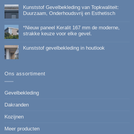
Kunststof Gevelbekleding van Topkwaliteit:
Duurzaam, Onderhoudsvrij en Esthetisch
Geen
reacties
*Nieuw paneel Keralit 167 mm de moderne,
op
Kunststof
strakke keuze voor elke gevel.
Gevelbekleding
Geen
van
reacties
Topkwaliteit:
Kunststof gevelbekleding in houtlook
op
Duurzaam,
*Nieuw
Onderhoudsvrij
Geen
paneel
en
reacties
Keralit
Esthetisch
op
167
Kunststof
mm
gevelbekleding
Ons assortiment
de
in
moderne,
houtlook
strakke
keuze
voor
Gevelbekleding
elke
gevel.
Dakranden
Kozijnen
Meer producten