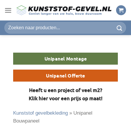
Ga
naar
inhoud
Zoeken
naar:
Unipanel Montage
Unipanel Offerte
Heeft u een project of veel m2?
Klik hier voor een prijs op maat!
Kunststof gevelbekleding
»
Unipanel
Bouwpaneel