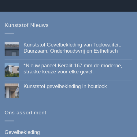
worden
worden
op
op
de
de
productpagina
productpagina
Kunststof Nieuws
Kunststof Gevelbekleding van Topkwaliteit:
Duurzaam, Onderhoudsvrij en Esthetisch
Geen
reacties
*Nieuw paneel Keralit 167 mm de moderne,
op
Kunststof
strakke keuze voor elke gevel.
Gevelbekleding
Geen
van
reacties
Topkwaliteit:
Kunststof gevelbekleding in houtlook
op
Duurzaam,
*Nieuw
Onderhoudsvrij
Geen
paneel
en
reacties
Keralit
Esthetisch
op
167
Kunststof
mm
gevelbekleding
Ons assortiment
de
in
moderne,
houtlook
strakke
keuze
voor
Gevelbekleding
elke