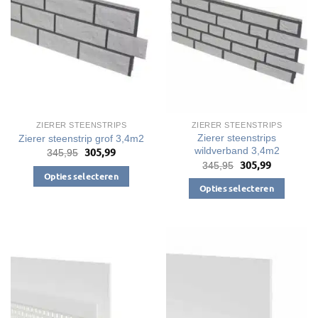
kan
gekozen
worden
op
de
productpagina
ZIERER STEENSTRIPS
ZIERER STEENSTRIPS
Zierer steenstrips
Zierer steenstrip grof 3,4m2
wildverband 3,4m2
305,99
Oorspronkelijke
Huidige
345,95
prijs
prijs
305,99
Oorspronkelijke
Huidige
345,95
was:
is:
prijs
prijs
Opties selecteren
€345,95.
€305,99.
was:
is:
Opties selecteren
Dit
€345,95.
€305,99.
Dit
product
product
heeft
heeft
meerdere
meerdere
variaties.
variaties.
Deze
Deze
optie
optie
kan