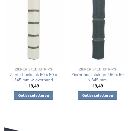
ZIERER STEENSTRIPS
ZIERER STEENSTRIPS
Zierer hoekstuk 50 x 50 x
Zierer hoekstuk grof 50 x 50
345 mm wildverband
x 345 mm
13,49
13,49
Opties selecteren
Opties selecteren
Dit
Dit
product
product
heeft
heeft
meerdere
meerdere
variaties.
variaties.