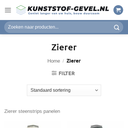
Ga
naar
inhoud
Zoeken
naar:
Zierer
Zierer
Home
/
FILTER
Zierer steenstrips panelen