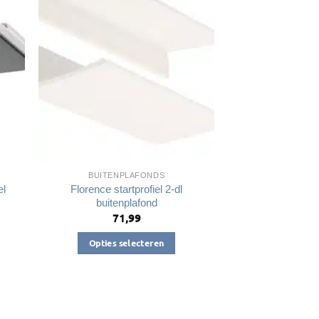
BUITENPLAFONDS
el
Florence startprofiel 2-dl
buitenplafond
71,99
lasse:
9
Opties selecteren
99
Dit
product
heeft
meerdere