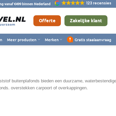
123 recensies
ing vanaf €499 binnen Nederland
Offerte
Zakelijke klant
en
Meer producten
Merken
Gratis staalaanvraag
ststof buitenplafonds bieden een duurzame, waterbestendig
onds. overstekken carpoort of overkappingen.