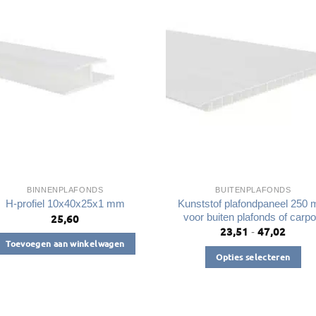
variaties.
variaties.
Deze
Deze
optie
optie
kan
kan
gekozen
gekozen
worden
worden
op
op
de
de
productpagina
productpagin
BINNENPLAFONDS
BUITENPLAFONDS
Kunststof plafondpaneel 250
H-profiel 10x40x25x1 mm
voor buiten plafonds of carpo
25,60
23,51
47,02
Prijsk
-
€23,5
Toevoegen aan winkelwagen
tot
Opties selecteren
€47,0
Dit
product
heeft