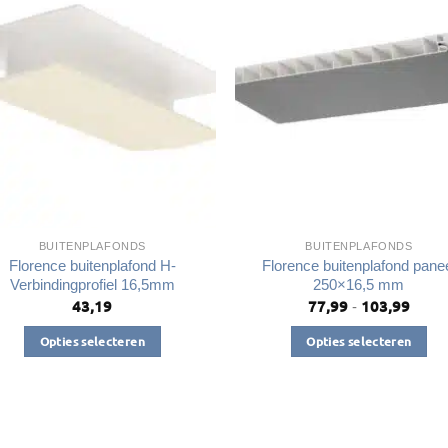
BUITENPLAFONDS
BUITENPLAFONDS
Florence buitenplafond H-
Florence buitenplafond pane
Verbindingprofiel 16,5mm
250×16,5 mm
43,19
77,99
103,99
Prijsk
-
€77,9
tot
Opties selecteren
Opties selecteren
€103,
Dit
Dit
product
product
heeft
heeft
meerdere
meerdere