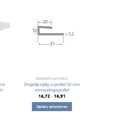
variaties.
Deze
optie
kan
gekozen
worden
op
de
a
productpagina
BINNENPLAFONDS
 mm
Ongelijkzijdig u-profiel 10 mm
rt
omrandingsprofiel
16,72
16,91
lasse:
Prijsklasse:
-
1
€16,72
tot
Opties selecteren
2
€16,91
Dit
product
heeft