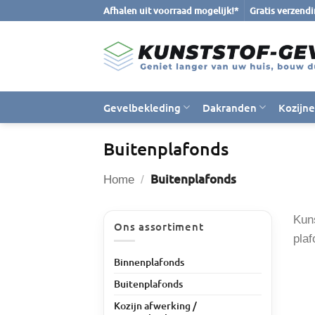
Ga
Afhalen uit voorraad mogelijk!*
Gratis verzend
naar
inhoud
Gevelbekleding
Dakranden
Kozijn
Buitenplafonds
Buitenplafonds
Home
/
Kun
Ons assortiment
plaf
Binnenplafonds
Buitenplafonds
Kozijn afwerking /