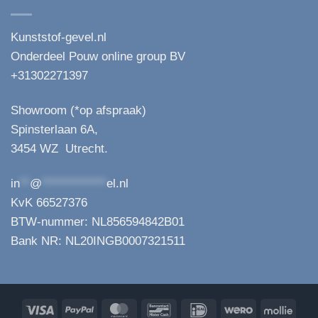
Kunststof-gevel.nl
Onderdeel Pouw online group BV
+31302271397
Showroom (*op afspraak)
Spinsterlaan 6A,
3454 WZ Utrecht.
in
**
@
*************
el.nl
KvK 66527376
BTW-nummer: NL856594842B01
Bank NR: NL20INGB0007321511
Visa
PayPal
MasterCard
Bancontact
IDeal
Wero
Molli