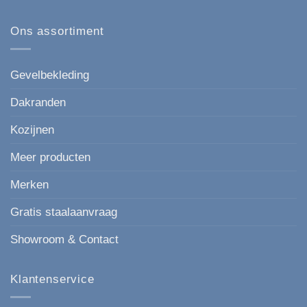
Keralit
Esthetisch
op
167
Kunststof
mm
gevelbekleding
Ons assortiment
de
in
moderne,
houtlook
strakke
keuze
voor
Gevelbekleding
elke
gevel.
Dakranden
Kozijnen
Meer producten
Merken
Gratis staalaanvraag
Showroom & Contact
Klantenservice