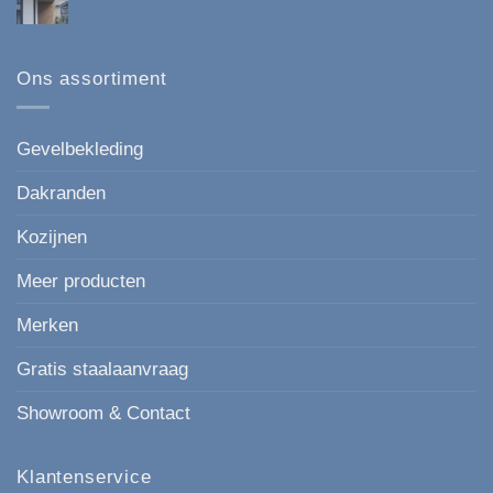
*Nieuw
Onderhoudsvrij
Geen
paneel
en
reacties
Keralit
Esthetisch
op
167
Kunststof
mm
gevelbekleding
Ons assortiment
de
in
moderne,
houtlook
strakke
keuze
voor
Gevelbekleding
elke
gevel.
Dakranden
Kozijnen
Meer producten
Merken
Gratis staalaanvraag
Showroom & Contact
Klantenservice