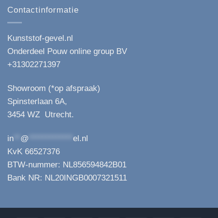
Contactinformatie
Kunststof-gevel.nl
Onderdeel Pouw online group BV
+31302271397
Showroom (*op afspraak)
Spinsterlaan 6A,
3454 WZ Utrecht.
in
**
@
*************
el.nl
KvK 66527376
BTW-nummer: NL856594842B01
Bank NR: NL20INGB0007321511