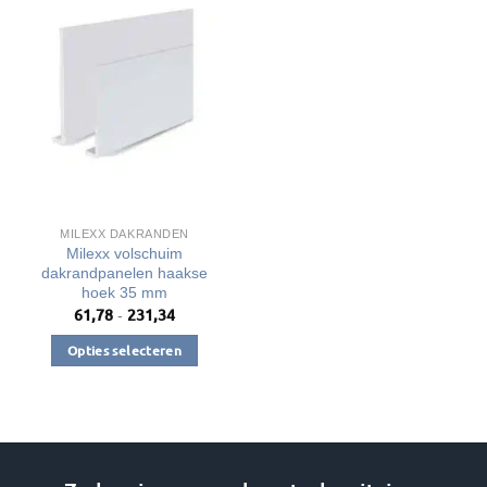
MILEXX DAKRANDEN
Milexx volschuim
dakrandpanelen haakse
hoek 35 mm
61,78
231,34
Prijsklasse:
-
€61,78
tot
Opties selecteren
€231,34
Dit
product
heeft
meerdere
variaties.