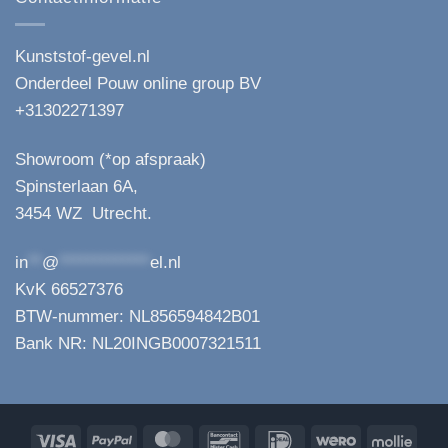
Kunststof-gevel.nl
Onderdeel Pouw online group BV
+31302271397
Showroom (*op afspraak)
Spinsterlaan 6A,
3454 WZ Utrecht.
in
**
@
*************
el.nl
KvK 66527376
BTW-nummer: NL856594842B01
Bank NR: NL20INGB0007321511
Visa
PayPal
MasterCard
Bancontact
IDeal
Wero
Molli