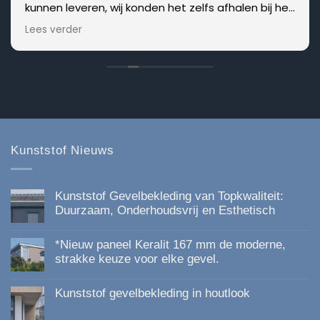
kunnen leveren, wij konden het zelfs afhalen bij het
magazijn waar ze het, zoals afgesproken, bij de
Lees verder
roldeur hadden gelegd! HULDE daarvoor hierdoor
konden we doorwerken zonder groot oponthoud.
Kunststof Nieuws
Kunststof Gevelbekleding van Topkwaliteit:
Duurzaam, Onderhoudsvrij en Esthetisch
Geen
reacties
*Nieuw paneel Keralit 167 mm de moderne,
op
Kunststof
strakke keuze voor elke gevel.
Gevelbekleding
Geen
van
reacties
Topkwaliteit:
Kunststof gevelbekleding in houtlook
op
Duurzaam,
*Nieuw
Onderhoudsvrij
Geen
paneel
en
reacties