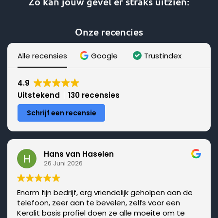
Zo kan jouw gevel er straks uitzien:
Deze
optie
Onze recencies
kan
gekozen
worden
Alle recensies
Google
Trustindex
op
de
4.9
productpagina
Uitstekend
130 recensies
Schrijf een recensie
Hans van Haselen
26 Juni 2026
Enorm fijn bedrijf, erg vriendelijk geholpen aan de
telefoon, zeer aan te bevelen, zelfs voor een
Keralit basis profiel doen ze alle moeite om te