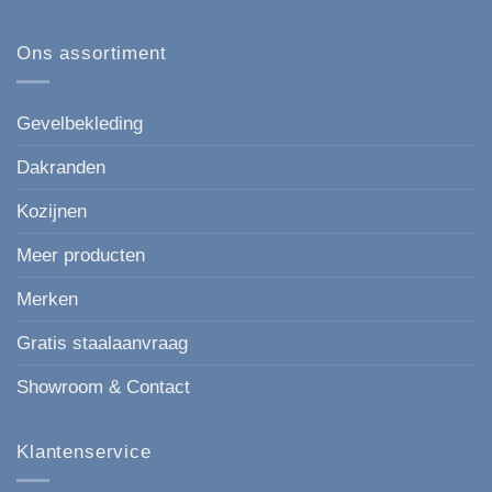
Keralit
Esthetisch
op
167
Kunststof
mm
gevelbekleding
Ons assortiment
de
in
moderne,
houtlook
strakke
keuze
voor
Gevelbekleding
elke
gevel.
Dakranden
Kozijnen
Meer producten
Merken
Gratis staalaanvraag
Showroom & Contact
Klantenservice