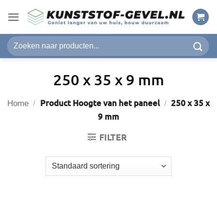
Ga
naar
inhoud
Zoeken
naar:
250 x 35 x 9 mm
Product Hoogte van het paneel
250 x 35 x
Home
/
/
9 mm
FILTER