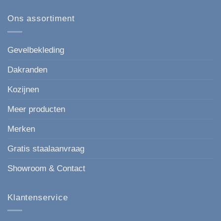
op
167
Kunststof
mm
gevelbekleding
Ons assortiment
de
in
moderne,
houtlook
strakke
keuze
voor
Gevelbekleding
elke
gevel.
Dakranden
Kozijnen
Meer producten
Merken
Gratis staalaanvraag
Showroom & Contact
Klantenservice