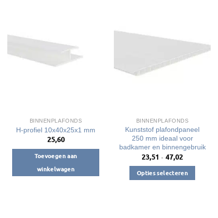
heeft
heeft
meerdere
meerdere
variaties.
variaties.
Deze
Deze
optie
optie
kan
kan
gekozen
gekozen
worden
worden
op
op
de
de
productpagina
productpagina
BINNENPLAFONDS
BINNENPLAFONDS
Kunststof plafondpaneel
H-profiel 10x40x25x1 mm
250 mm ideaal voor
25,60
badkamer en binnengebruik
Toevoegen aan
23,51
47,02
Prijsklasse:
-
€23,51
winkelwagen
tot
Opties selecteren
€47,02
Dit
product
heeft