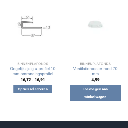
meerdere
variaties.
Deze
optie
kan
gekozen
worden
op
de
productpagina
BINNENPLAFONDS
BINNENPLAFONDS
Ongelijkzijdig u-profiel 10
Ventilatierooster rond 70
mm omrandingsprofiel
mm
16,72
16,91
4,99
Prijsklasse:
-
€16,72
tot
Opties selecteren
Toevoegen aan
€16,91
Dit
winkelwagen
product
heeft
meerdere
variaties.