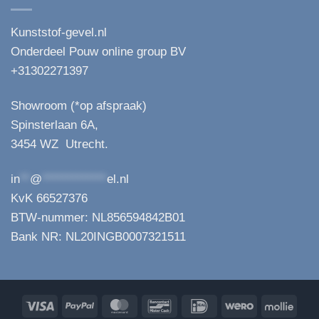
Kunststof-gevel.nl
Onderdeel Pouw online group BV
+31302271397
Showroom (*op afspraak)
Spinsterlaan 6A,
3454 WZ Utrecht.
in
**
@
*************
el.nl
KvK 66527376
BTW-nummer: NL856594842B01
Bank NR: NL20INGB0007321511
Visa
PayPal
MasterCard
Bancontact
IDeal
Wero
Molli