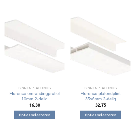
Dit
product
product
heeft
heeft
meerdere
meerdere
variaties.
variaties.
Deze
Deze
optie
optie
kan
kan
gekozen
gekozen
worden
worden
op
op
de
de
productpagina
productpagina
BINNENPLAFONDS
BINNENPLAFONDS
Florence omrandingprofiel
Florence plafondplint
10mm 2-delig
35x6mm 2-delig
16,30
32,75
Opties selecteren
Opties selecteren
Dit
Dit
product
product