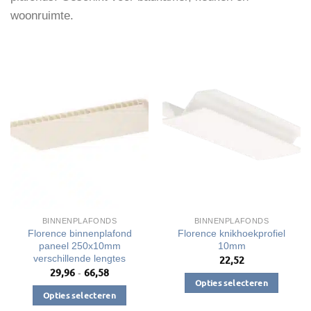
woonruimte.
BINNENPLAFONDS
BINNENPLAFONDS
Florence binnenplafond
Florence knikhoekprofiel
paneel 250x10mm
10mm
verschillende lengtes
22,52
29,96
66,58
Prijsklasse:
-
€29,96
Opties selecteren
tot
Opties selecteren
Dit
€66,58