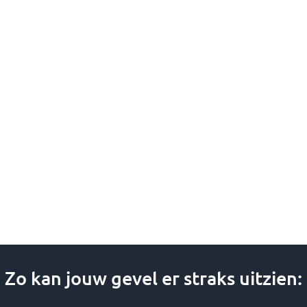
optie
kan
gekozen
worden
op
de
productpagina
Zo kan jouw gevel er straks uitzien: