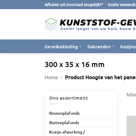
Ga
Afhalen uit voorraad mogelijk!*
Gratis verzend
naar
inhoud
Gevelbekleding
Dakranden
Kozijn
300 x 35 x 16 mm
Product Hoogte van het pane
Home
/
Mil
Ons assortiment
Binnenplafonds
Buitenplafonds
Kozijn afwerking /