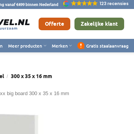
123 recensies
ing vanaf €499 binnen Nederland
Offerte
Zakelijke klant
en
Meer producten
Merken
Gratis staalaanvraag
el
300 x 35 x 16 mm
/
exx big board 300 x 35 x 16 mm