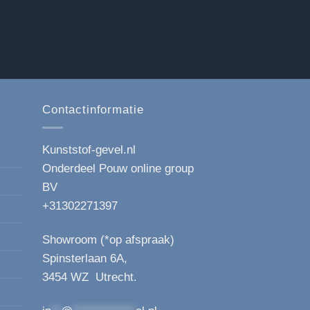
Contactinformatie
Kunststof-gevel.nl
Onderdeel Pouw online group
BV
+31302271397
Showroom (*op afspraak)
Spinsterlaan 6A,
3454 WZ Utrecht.