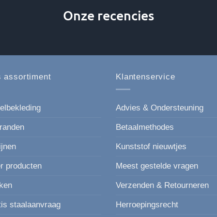
Onze recencies
 assortiment
Klantenservice
elbekleding
Advies & Ondersteuning
randen
Betaalmethodes
ijnen
Kunststof nieuwtjes
r producten
Meest gestelde vragen
ken
Verzenden & Retourneren
tis staalaanvraag
Herroepingsrecht