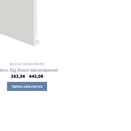
MILEXX DAKRANDEN
ilexx Big Board dakrandpaneel
262,36
442,08
Prijsklasse:
-
€262,36
tot
Opties selecteren
€442,08
Dit
product
heeft
meerdere
variaties.
Deze