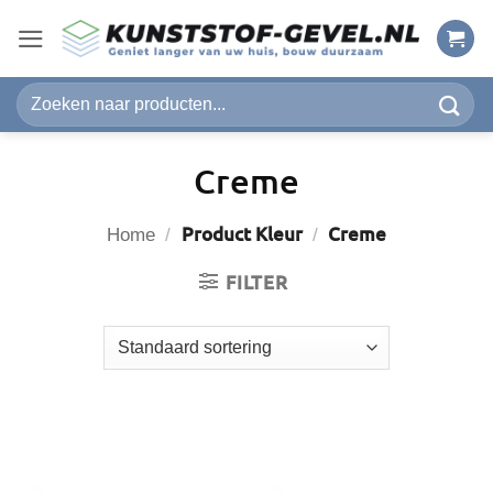
Ga
naar
inhoud
Zoeken
naar:
Creme
Product Kleur
Creme
Home
/
/
FILTER