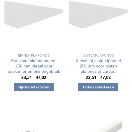
BINNENPLAFONDS
BUITENPLAFONDS
Kunststof plafondpaneel
Kunststof plafondpaneel
250 mm ideaal voor
250 mm voor buiten
badkamer en binnengebruik
plafonds of carport
23,51
47,02
23,51
47,02
Prijsklasse:
Prijsklasse:
-
-
€23,51
€23,51
tot
tot
Opties selecteren
Opties selecteren
€47,02
€47,02
Dit
Dit
product
product
heeft
heeft
meerdere
meerdere
variaties.
variaties.
Deze
Deze