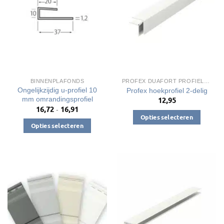
optie
optie
kan
kan
gekozen
gekozen
worden
worden
op
op
de
de
productpagina
productpagina
BINNENPLAFONDS
PROFEX DUAFORT PROFIELEN
Ongelijkzijdig u-profiel 10
Profex hoekprofiel 2-delig
mm omrandingsprofiel
12,95
16,72
16,91
Prijsklasse:
-
€16,72
Opties selecteren
tot
Opties selecteren
Dit
€16,91
Dit
product
product
heeft
heeft
meerdere
meerdere
variaties.
variaties.
Deze
Deze
optie
optie
kan
kan
gekozen