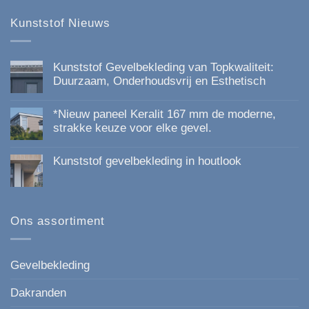
productpagina
Kunststof Nieuws
Kunststof Gevelbekleding van Topkwaliteit:
Duurzaam, Onderhoudsvrij en Esthetisch
Geen
reacties
*Nieuw paneel Keralit 167 mm de moderne,
op
Kunststof
strakke keuze voor elke gevel.
Gevelbekleding
Geen
van
reacties
Topkwaliteit:
Kunststof gevelbekleding in houtlook
op
Duurzaam,
*Nieuw
Onderhoudsvrij
Geen
paneel
en
reacties
Keralit
Esthetisch
op
167
Kunststof
mm
gevelbekleding
Ons assortiment
de
in
moderne,
houtlook
strakke
keuze
voor
Gevelbekleding
elke
gevel.
Dakranden