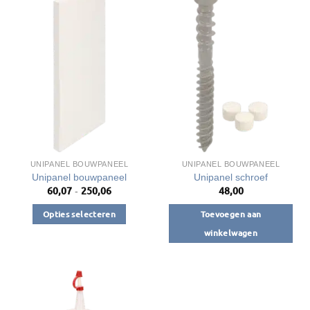
UNIPANEL BOUWPANEEL
UNIPANEL BOUWPANEEL
Unipanel bouwpaneel
Unipanel schroef
60,07
250,06
48,00
Prijsklasse:
-
€60,07
tot
Opties selecteren
Toevoegen aan
€250,06
Dit
winkelwagen
product
heeft
meerdere
variaties.