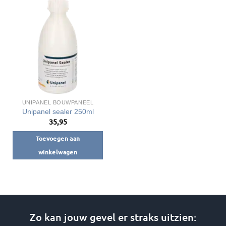
Deze
optie
kan
gekozen
worden
op
de
productpagina
UNIPANEL BOUWPANEEL
Unipanel sealer 250ml
35,95
Toevoegen aan
winkelwagen
Zo kan jouw gevel er straks uitzien: