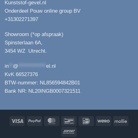
Kunststof-gevel.nl
Onderdeel Pouw online group BV
+31302271397
Showroom (*op afspraak)
Spinsterlaan 6A,
3454 WZ Utrecht.
in
**
@
*************
el.nl
KvK 66527376
BTW-nummer: NL856594842B01
Bank NR: NL20INGB0007321511
Visa
PayPal
MasterCard
Bancontact
IDeal
Wero
Molli
Sofort