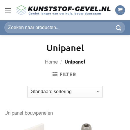
Ga
naar
inhoud
Zoeken
naar:
Unipanel
Unipanel
Home
/
FILTER
Unipanel bouwpanelen