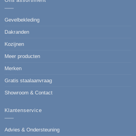
Ons assortiment
in
moderne,
houtlook
strakke
keuze
voor
Gevelbekleding
elke
gevel.
Dakranden
Kozijnen
Meer producten
Merken
Gratis staalaanvraag
Showroom & Contact
Klantenservice
Advies & Ondersteuning