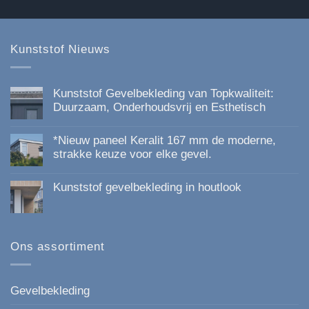
gekozen
op
worden
de
op
productpagina
Kunststof Nieuws
de
productpagina
Kunststof Gevelbekleding van Topkwaliteit:
Duurzaam, Onderhoudsvrij en Esthetisch
Geen
reacties
*Nieuw paneel Keralit 167 mm de moderne,
op
Kunststof
strakke keuze voor elke gevel.
Gevelbekleding
Geen
van
reacties
Topkwaliteit:
Kunststof gevelbekleding in houtlook
op
Duurzaam,
*Nieuw
Onderhoudsvrij
Geen
paneel
en
reacties
Keralit
Esthetisch
op
167
Kunststof
mm
gevelbekleding
Ons assortiment
de
in
moderne,
houtlook
strakke
keuze
voor
Gevelbekleding
elke
gevel.