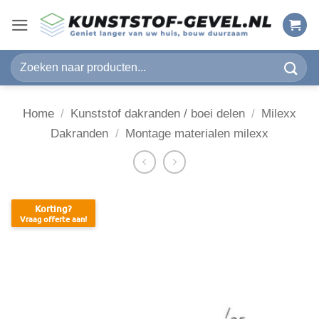
Ga
naar
inhoud
Zoeken
naar:
Home
/
Kunststof dakranden / boei delen
/
Milexx
Dakranden
/
Montage materialen milexx
Korting?
Vraag offerte aan!