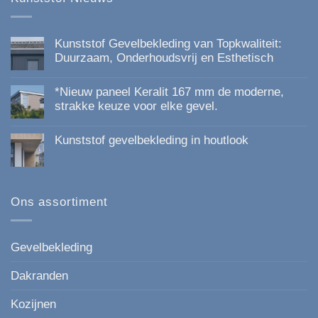
Kunststof Gevelbekleding van Topkwaliteit:
Duurzaam, Onderhoudsvrij en Esthetisch
Geen
reacties
*Nieuw paneel Keralit 167 mm de moderne,
op
Kunststof
strakke keuze voor elke gevel.
Gevelbekleding
Geen
van
reacties
Topkwaliteit:
Kunststof gevelbekleding in houtlook
op
Duurzaam,
*Nieuw
Onderhoudsvrij
Geen
paneel
en
reacties
Keralit
Esthetisch
op
167
Kunststof
mm
gevelbekleding
Ons assortiment
de
in
moderne,
houtlook
strakke
keuze
voor
Gevelbekleding
elke
gevel.
Dakranden
Kozijnen