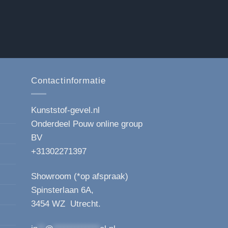
Contactinformatie
Kunststof-gevel.nl
Onderdeel Pouw online group
BV
+31302271397
Showroom (*op afspraak)
Spinsterlaan 6A,
3454 WZ Utrecht.