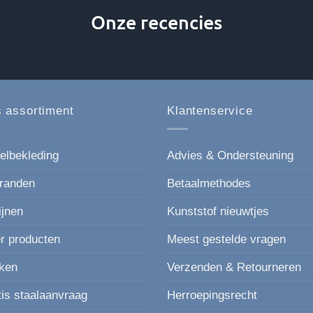
Onze recencies
 assortiment
Klantenservice
elbekleding
Advies & Ondersteuning
randen
Betaalmethodes
ijnen
Kunststof nieuwtjes
r producten
Meest gestelde vragen
ken
Verzenden & Retourneren
tis staalaanvraag
Herroepingsrecht