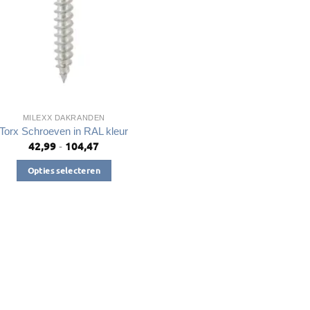
MILEXX DAKRANDEN
Torx Schroeven in RAL kleur
42,99
104,47
Prijsklasse:
-
€42,99
tot
Opties selecteren
€104,47
Dit
product
heeft
meerdere
variaties.
Deze
optie
kan