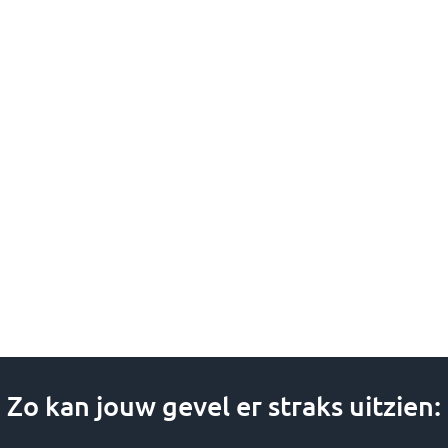
gekozen
worden
op
de
productpagina
Zo kan jouw gevel er straks uitzien: