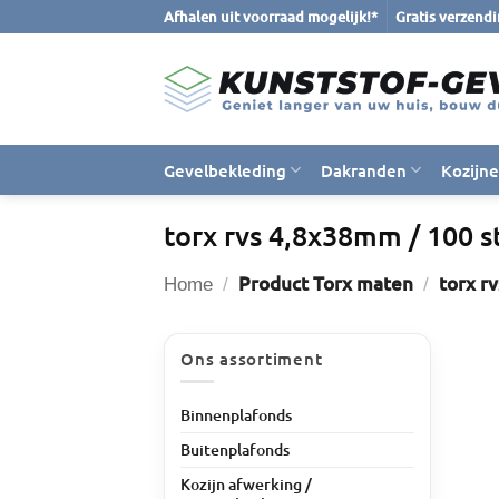
Ga
Afhalen uit voorraad mogelijk!*
Gratis verzend
naar
inhoud
Gevelbekleding
Dakranden
Kozijn
torx rvs 4,8x38mm / 100 st
Product Torx maten
torx rv
Home
/
/
Ons assortiment
Binnenplafonds
Buitenplafonds
Kozijn afwerking /