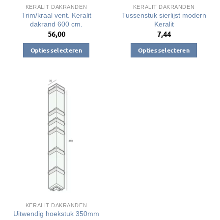
KERALIT DAKRANDEN
KERALIT DAKRANDEN
Trim/kraal vent. Keralit
Tussenstuk sierlijst modern
dakrand 600 cm.
Keralit
56,00
7,44
Opties selecteren
Opties selecteren
Dit
Dit
product
product
heeft
heeft
meerdere
meerdere
variaties.
variaties.
Deze
Deze
optie
optie
kan
kan
gekozen
gekozen
worden
worden
op
op
de
de
productpagina
productpagina
KERALIT DAKRANDEN
Uitwendig hoekstuk 350mm