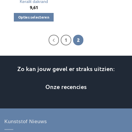
Keralit dakrand
9,61
Opties selecteren
Dit
product
heeft
1
2
meerdere
variaties.
Deze
optie
Zo kan jouw gevel er straks uitzien:
kan
gekozen
Onze recencies
worden
op
de
productpagina
Kunststof Nieuws