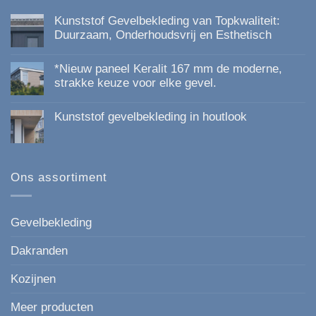
Kunststof Gevelbekleding van Topkwaliteit:
Duurzaam, Onderhoudsvrij en Esthetisch
Geen
reacties
*Nieuw paneel Keralit 167 mm de moderne,
op
Kunststof
strakke keuze voor elke gevel.
Gevelbekleding
Geen
van
reacties
Topkwaliteit:
Kunststof gevelbekleding in houtlook
op
Duurzaam,
*Nieuw
Onderhoudsvrij
Geen
paneel
en
reacties
Keralit
Esthetisch
op
167
Kunststof
mm
gevelbekleding
Ons assortiment
de
in
moderne,
houtlook
strakke
keuze
voor
Gevelbekleding
elke
gevel.
Dakranden
Kozijnen
Meer producten