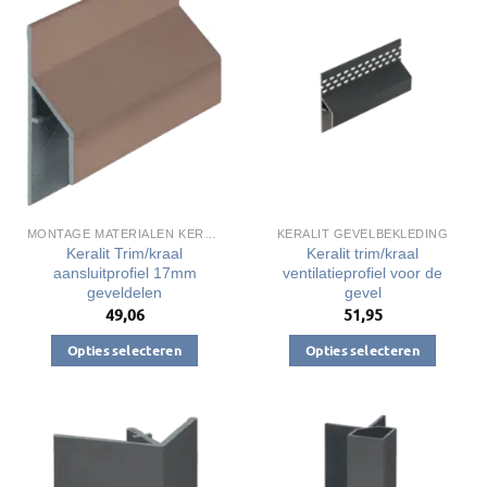
MONTAGE MATERIALEN KERALIT
KERALIT GEVELBEKLEDING
Keralit Trim/kraal
Keralit trim/kraal
aansluitprofiel 17mm
ventilatieprofiel voor de
geveldelen
gevel
49,06
51,95
Opties selecteren
Opties selecteren
Dit
Dit
product
product
heeft
heeft
meerdere
meerdere
variaties.
variaties.