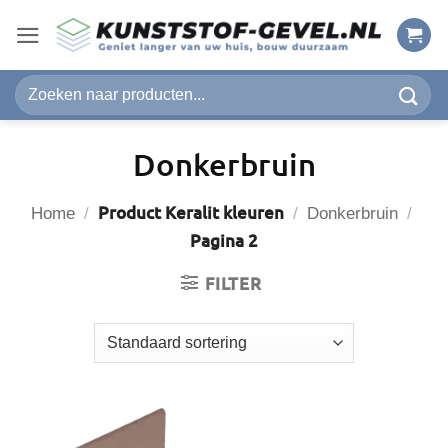
Ga
naar
inhoud
Zoeken
naar:
Donkerbruin
Product Keralit kleuren
Home
/
/
Donkerbruin
/
Pagina 2
FILTER