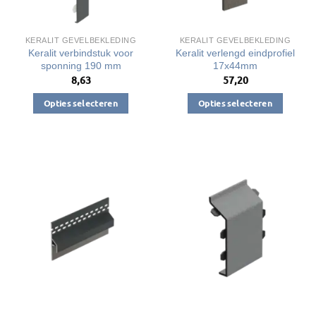
de
de
productpagina
productpagina
KERALIT GEVELBEKLEDING
KERALIT GEVELBEKLEDING
Keralit verbindstuk voor
Keralit verlengd eindprofiel
sponning 190 mm
17x44mm
8,63
57,20
Opties selecteren
Opties selecteren
Dit
Dit
product
product
heeft
heeft
meerdere
meerdere
variaties.
variaties.
Deze
Deze
optie
optie
kan
kan
gekozen
gekozen
worden
worden
op
op
de
de
productpagina
productpagina