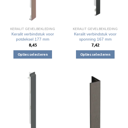
worden
worden
op
op
de
de
productpagina
productpagina
KERALIT GEVELBEKLEDING
KERALIT GEVELBEKLEDING
Keralit verbindstuk voor
Keralit verbindstuk voor
potdeksel 177 mm
sponning 167 mm
8,45
7,42
Opties selecteren
Opties selecteren
Dit
Dit
product
product
heeft
heeft
meerdere
meerdere
variaties.
variaties.
Deze
Deze
optie
optie
kan
kan
gekozen
gekozen
worden
worden
op
op