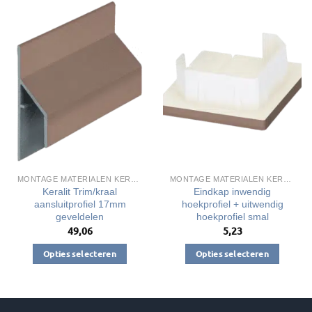
MONTAGE MATERIALEN KERALIT
MONTAGE MATERIALEN KERALIT
Keralit Trim/kraal
Eindkap inwendig
aansluitprofiel 17mm
hoekprofiel + uitwendig
geveldelen
hoekprofiel smal
49,06
5,23
Opties selecteren
Opties selecteren
Dit
Dit
product
product
heeft
heeft