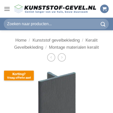
Ga
naar
inhoud
Zoeken
naar:
Home
/
Kunststof gevelbekleding
/
Keralit
Gevelbekleding
/
Montage materialen keralit
Korting?
Vraag offerte aan!