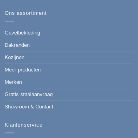
Esthetisch
op
167
Kunststof
mm
gevelbekleding
Ons assortiment
de
in
moderne,
houtlook
strakke
keuze
voor
Gevelbekleding
elke
gevel.
Dakranden
Kozijnen
Meer producten
Merken
Gratis staalaanvraag
Showroom & Contact
Klantenservice