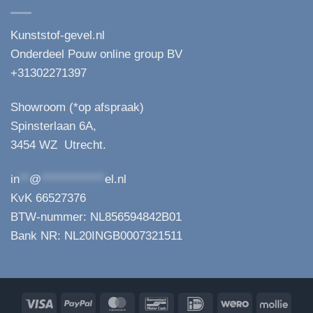
Kunststof-gevel.nl
Onderdeel Pouw online group BV
+31302271397
Showroom (*op afspraak)
Spinsterlaan 6A,
3454 WZ Utrecht.
in
**
@
*************
el.nl
KvK 66527376
BTW-nummer: NL856594842B01
Bank NR: NL20INGB0007321511
Visa
PayPal
MasterCard
Bancontact
IDeal
Wero
Molli