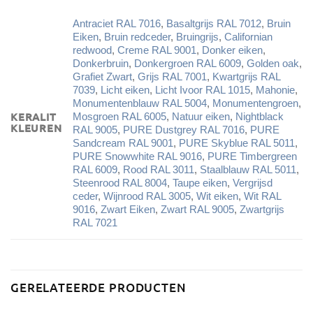
Antraciet RAL 7016
,
Basaltgrijs RAL 7012
,
Bruin
Eiken
,
Bruin redceder
,
Bruingrijs
,
Californian
redwood
,
Creme RAL 9001
,
Donker eiken
,
Donkerbruin
,
Donkergroen RAL 6009
,
Golden oak
,
Grafiet Zwart
,
Grijs RAL 7001
,
Kwartgrijs RAL
7039
,
Licht eiken
,
Licht Ivoor RAL 1015
,
Mahonie
,
Monumentenblauw RAL 5004
,
Monumentengroen
,
KERALIT
Mosgroen RAL 6005
,
Natuur eiken
,
Nightblack
KLEUREN
RAL 9005
,
PURE Dustgrey RAL 7016
,
PURE
Sandcream RAL 9001
,
PURE Skyblue RAL 5011
,
PURE Snowwhite RAL 9016
,
PURE Timbergreen
RAL 6009
,
Rood RAL 3011
,
Staalblauw RAL 5011
,
Steenrood RAL 8004
,
Taupe eiken
,
Vergrijsd
ceder
,
Wijnrood RAL 3005
,
Wit eiken
,
Wit RAL
9016
,
Zwart Eiken
,
Zwart RAL 9005
,
Zwartgrijs
RAL 7021
GERELATEERDE PRODUCTEN