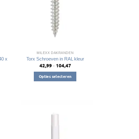
MILEXX DAKRANDEN
40 x
Torx Schroeven in RAL kleur
42,99
104,47
Prijsklasse:
-
€42,99
tot
Opties selecteren
€104,47
Dit
product
heeft
meerdere
variaties.
Deze
optie
kan