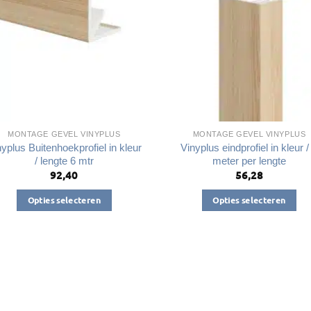
kan
gekozen
gekozen
worden
worden
op
op
de
de
productpagina
productpagin
MONTAGE GEVEL VINYPLUS
MONTAGE GEVEL VINYPLUS
yplus Buitenhoekprofiel in kleur
Vinyplus eindprofiel in kleur /
/ lengte 6 mtr
meter per lengte
92,40
56,28
Opties selecteren
Opties selecteren
Dit
Dit
product
product
heeft
heeft
meerdere
meerdere
variaties.
variaties.
Deze
Deze