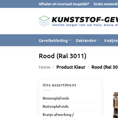
Ga
Afhalen uit voorraad mogelijk!*
Gratis verzend
naar
inhoud
Gevelbekleding
Dakranden
Kozijn
Rood (Ral 3011)
Product Kleur
Rood (Ral 30
Home
/
/
Ons assortiment
Binnenplafonds
Buitenplafonds
Kozijn afwerking /