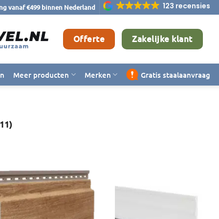
123 recensies
ing vanaf €499 binnen Nederland
Offerte
Zakelijke klant
en
Meer producten
Merken
Gratis staalaanvraag
11)