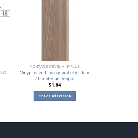
kan
gekozen
worden
op
de
productpagina
a
MONTAGE GEVEL VINYPLUS
150
Vinyplus verbindingsprofiel in kleur
/ 6 meter per lengte
51,84
Opties selecteren
Dit
product
heeft
meerdere
variaties.