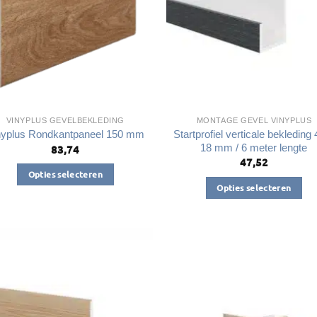
VINYPLUS GEVELBEKLEDING
MONTAGE GEVEL VINYPLUS
Startprofiel verticale bekleding 
nyplus Rondkantpaneel 150 mm
18 mm / 6 meter lengte
83,74
47,52
Opties selecteren
Opties selecteren
Dit
Dit
product
product
heeft
heeft
meerdere
meerdere
variaties.
variaties.
Deze
Deze
optie
optie
kan