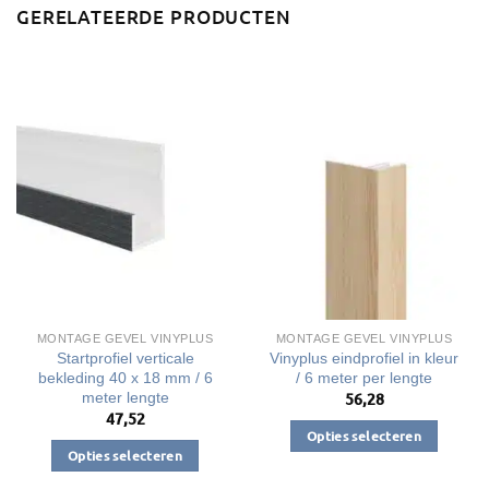
GERELATEERDE PRODUCTEN
MONTAGE GEVEL VINYPLUS
MONTAGE GEVEL VINYPLUS
Startprofiel verticale
Vinyplus eindprofiel in kleur
bekleding 40 x 18 mm / 6
/ 6 meter per lengte
meter lengte
56,28
47,52
Opties selecteren
Opties selecteren
Dit
Dit
product