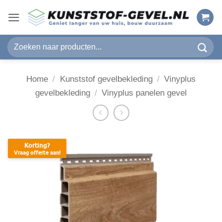
Ga
naar
inhoud
Zoeken
naar:
Home
/
Kunststof gevelbekleding
/
Vinyplus
gevelbekleding
/
Vinyplus panelen gevel
Korting?
Vraag offerte aan!