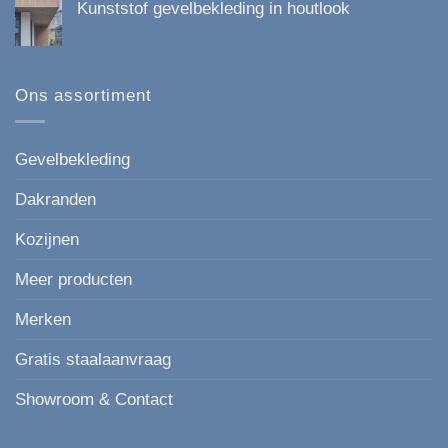
Kunststof gevelbekleding in houtlook
op
Duurzaam,
*Nieuw
Onderhoudsvrij
Geen
paneel
en
reacties
Keralit
Esthetisch
op
167
Kunststof
mm
gevelbekleding
Ons assortiment
de
in
moderne,
houtlook
strakke
keuze
voor
Gevelbekleding
elke
gevel.
Dakranden
Kozijnen
Meer producten
Merken
Gratis staalaanvraag
Showroom & Contact