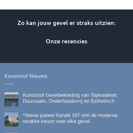
product
heeft
heeft
meerdere
meerdere
variaties.
Zo kan jouw gevel er straks uitzien:
variaties.
Deze
Deze
optie
optie
Onze recencies
kan
kan
gekozen
gekozen
worden
worden
op
op
de
de
productpagina
Kunststof Nieuws
productpagina
Kunststof Gevelbekleding van Topkwaliteit:
Duurzaam, Onderhoudsvrij en Esthetisch
Geen
reacties
*Nieuw paneel Keralit 167 mm de moderne,
op
Kunststof
strakke keuze voor elke gevel.
Gevelbekleding
Geen
van
reacties
Topkwaliteit: