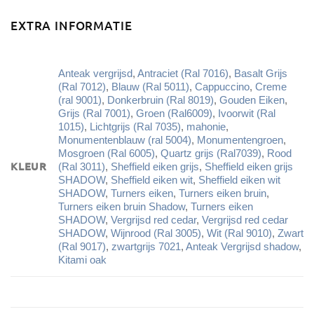
EXTRA INFORMATIE
Anteak vergrijsd
,
Antraciet (Ral 7016)
,
Basalt Grijs
(Ral 7012)
,
Blauw (Ral 5011)
,
Cappuccino
,
Creme
(ral 9001)
,
Donkerbruin (Ral 8019)
,
Gouden Eiken
,
Grijs (Ral 7001)
,
Groen (Ral6009)
,
Ivoorwit (Ral
1015)
,
Lichtgrijs (Ral 7035)
,
mahonie
,
Monumentenblauw (ral 5004)
,
Monumentengroen
,
Mosgroen (Ral 6005)
,
Quartz grijs (Ral7039)
,
Rood
KLEUR
(Ral 3011)
,
Sheffield eiken grijs
,
Sheffield eiken grijs
SHADOW
,
Sheffield eiken wit
,
Sheffield eiken wit
SHADOW
,
Turners eiken
,
Turners eiken bruin
,
Turners eiken bruin Shadow
,
Turners eiken
SHADOW
,
Vergrijsd red cedar
,
Vergrijsd red cedar
SHADOW
,
Wijnrood (Ral 3005)
,
Wit (Ral 9010)
,
Zwart
(Ral 9017)
,
zwartgrijs 7021
,
Anteak Vergrijsd shadow
,
Kitami oak