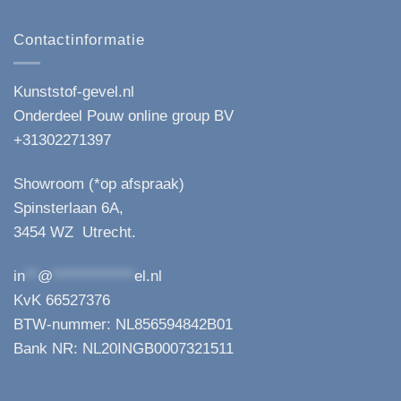
Contactinformatie
Kunststof-gevel.nl
Onderdeel Pouw online group BV
+31302271397
Showroom (*op afspraak)
Spinsterlaan 6A,
3454 WZ Utrecht.
in
**
@
*************
el.nl
KvK 66527376
BTW-nummer: NL856594842B01
Bank NR: NL20INGB0007321511