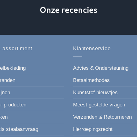
Onze recencies
 assortiment
Klantenservice
elbekleding
Advies & Ondersteuning
randen
Betaalmethodes
ijnen
Kunststof nieuwtjes
r producten
Meest gestelde vragen
ken
Verzenden & Retourneren
tis staalaanvraag
Herroepingsrecht