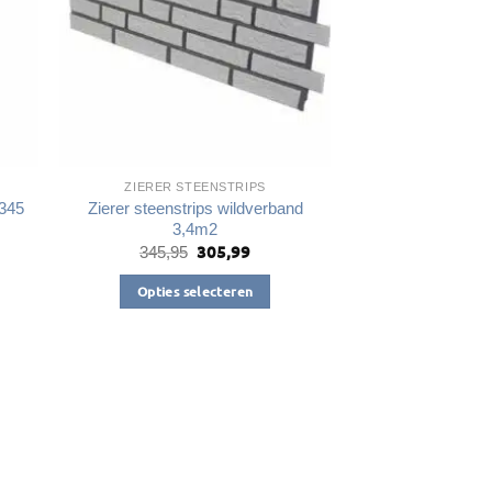
ZIERER STEENSTRIPS
 345
Zierer steenstrips wildverband
3,4m2
305,99
Oorspronkelijke
Huidige
345,95
prijs
prijs
was:
is:
Opties selecteren
€345,95.
€305,99.
Dit
product
heeft
meerdere
variaties.
Deze
optie