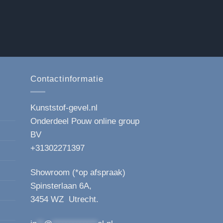
Contactinformatie
Kunststof-gevel.nl
Onderdeel Pouw online group
BV
+31302271397
Showroom (*op afspraak)
Spinsterlaan 6A,
3454 WZ Utrecht.