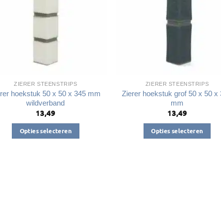
ZIERER STEENSTRIPS
ZIERER STEENSTRIPS
erer hoekstuk 50 x 50 x 345 mm
Zierer hoekstuk grof 50 x 50 x
wildverband
mm
13,49
13,49
Opties selecteren
Opties selecteren
Dit
Dit
product
product
heeft
heeft
meerdere
meerdere
variaties.
variaties.
Deze
Deze
optie
optie