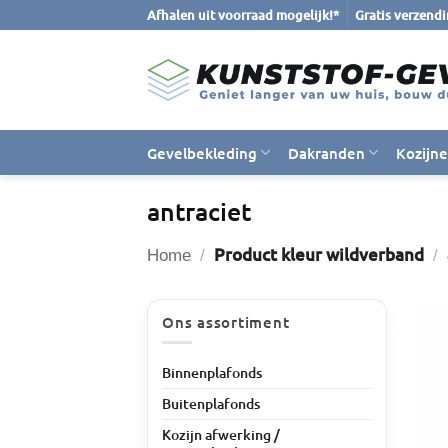
Ga
Afhalen uit voorraad mogelijk!*
Gratis verzend
naar
inhoud
Gevelbekleding
Dakranden
Kozijn
antraciet
Product kleur wildverband
Home
/
/
Ons assortiment
Binnenplafonds
Buitenplafonds
Kozijn afwerking /