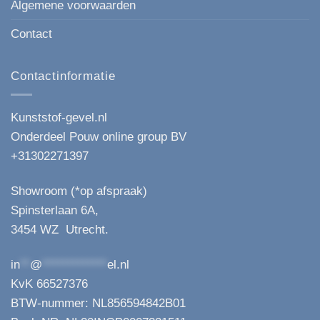
Algemene voorwaarden
Contact
Contactinformatie
Kunststof-gevel.nl
Onderdeel Pouw online group BV
+31302271397
Showroom (*op afspraak)
Spinsterlaan 6A,
3454 WZ Utrecht.
in
**
@
*************
el.nl
KvK 66527376
BTW-nummer: NL856594842B01