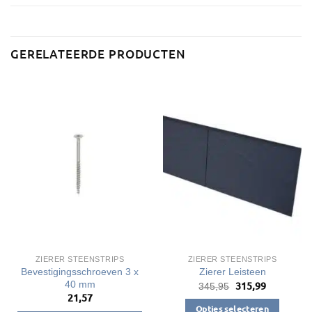
GERELATEERDE PRODUCTEN
ZIERER STEENSTRIPS
ZIERER STEENSTRIPS
Bevestigingsschroeven 3 x
Zierer Leisteen
40 mm
315,99
Oorspronkelijke
Huidige
345,95
prijs
prijs
21,57
was:
is:
Opties selecteren