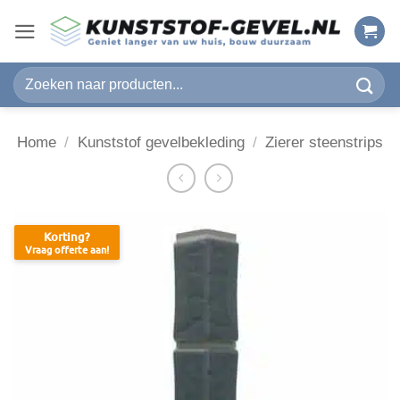
Ga
naar
inhoud
Zoeken
naar:
Home
/
Kunststof gevelbekleding
/
Zierer steenstrips
Korting?
Vraag offerte aan!