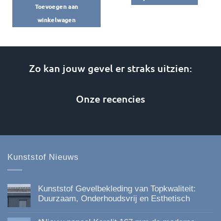
€345,95.
€315,99.
Toevoegen aan
Dit
winkelwagen
product
heeft
meerdere
variaties.
Zo kan jouw gevel er straks uitzien:
Deze
optie
kan
Onze recencies
gekozen
worden
op
de
productpagina
Kunststof Nieuws
Kunststof Gevelbekleding van Topkwaliteit:
Duurzaam, Onderhoudsvrij en Esthetisch
Geen
reacties