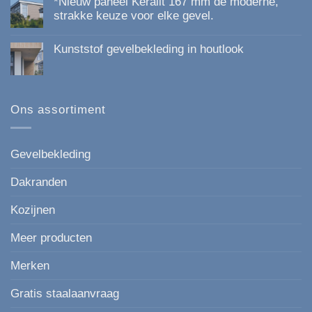
*Nieuw paneel Keralit 167 mm de moderne,
op
Kunststof
strakke keuze voor elke gevel.
Gevelbekleding
Geen
van
reacties
Topkwaliteit:
Kunststof gevelbekleding in houtlook
op
Duurzaam,
*Nieuw
Onderhoudsvrij
Geen
paneel
en
reacties
Keralit
Esthetisch
op
167
Kunststof
mm
gevelbekleding
Ons assortiment
de
in
moderne,
houtlook
strakke
keuze
voor
Gevelbekleding
elke
gevel.
Dakranden
Kozijnen
Meer producten
Merken
Gratis staalaanvraag