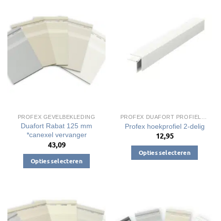
PROFEX GEVELBEKLEDING
PROFEX DUAFORT PROFIELEN
Duafort Rabat 125 mm
Profex hoekprofiel 2-delig
*canexel vervanger
12,95
43,09
Opties selecteren
Opties selecteren
Dit
Dit
product
product
heeft
heeft
meerdere
meerdere
variaties.
variaties.