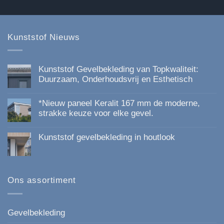
op
de
productpagina
Kunststof Nieuws
Kunststof Gevelbekleding van Topkwaliteit:
Duurzaam, Onderhoudsvrij en Esthetisch
Geen
reacties
*Nieuw paneel Keralit 167 mm de moderne,
op
Kunststof
strakke keuze voor elke gevel.
Gevelbekleding
Geen
van
reacties
Topkwaliteit:
Kunststof gevelbekleding in houtlook
op
Duurzaam,
*Nieuw
Onderhoudsvrij
Geen
paneel
en
reacties
Keralit
Esthetisch
op
167
Kunststof
mm
gevelbekleding
Ons assortiment
de
in
moderne,
houtlook
strakke
keuze
voor
Gevelbekleding
elke
gevel.