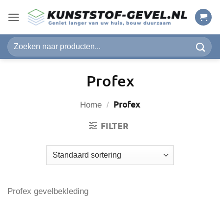
Ga
naar
inhoud
Zoeken
naar:
Profex
Profex
Home
/
FILTER
Profex gevelbekleding