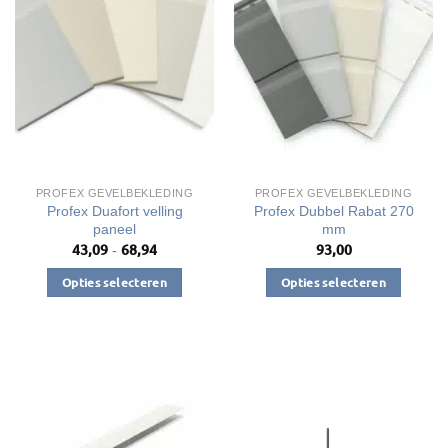
Deze
Deze
optie
optie
kan
kan
gekozen
gekozen
worden
worden
op
op
de
de
productpagina
productpagina
PROFEX GEVELBEKLEDING
PROFEX GEVELBEKLEDING
Profex Duafort velling
Profex Dubbel Rabat 270
paneel
mm
43,09
68,94
93,00
Prijsklasse:
-
€43,09
tot
Opties selecteren
Opties selecteren
€68,94
Dit
Dit
product
product
heeft
heeft
meerdere
meerdere
variaties.
variaties.
Deze
Deze
optie
optie