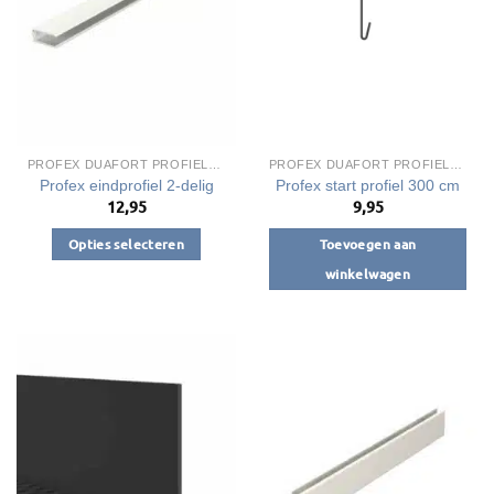
kan
kan
gekozen
gekozen
worden
worden
op
op
de
de
productpagina
productpagina
PROFEX DUAFORT PROFIELEN
PROFEX DUAFORT PROFIELEN
Profex eindprofiel 2-delig
Profex start profiel 300 cm
12,95
9,95
Opties selecteren
Toevoegen aan
Dit
winkelwagen
product
heeft
meerdere
variaties.
Deze
optie
kan
gekozen