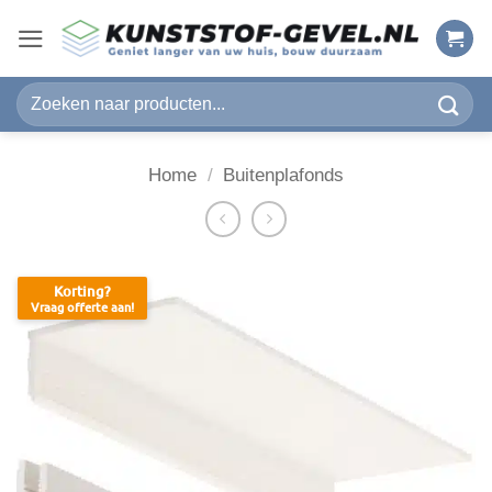
Ga
naar
inhoud
Zoeken
naar:
Home
/
Buitenplafonds
Korting?
Vraag offerte aan!