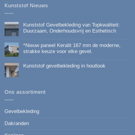
Kunststof Nieuws
de
productpagina
productpagina
Kunststof Gevelbekleding van Topkwaliteit:
Duurzaam, Onderhoudsvrij en Esthetisch
Geen
reacties
*Nieuw paneel Keralit 167 mm de moderne,
op
Kunststof
strakke keuze voor elke gevel.
Gevelbekleding
Geen
van
reacties
Topkwaliteit:
Kunststof gevelbekleding in houtlook
op
Duurzaam,
*Nieuw
Onderhoudsvrij
Geen
paneel
en
reacties
Keralit
Esthetisch
op
167
Kunststof
mm
gevelbekleding
Ons assortiment
de
in
moderne,
houtlook
strakke
keuze
voor
Gevelbekleding
elke
gevel.
Dakranden