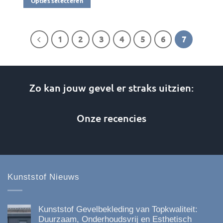
Opties selecteren
€41,44
Dit
product
heeft
1
2
3
4
5
6
7
meerdere
variaties.
Deze
optie
Zo kan jouw gevel er straks uitzien:
kan
gekozen
Onze recencies
worden
op
de
productpagina
Kunststof Nieuws
Kunststof Gevelbekleding van Topkwaliteit:
Duurzaam, Onderhoudsvrij en Esthetisch