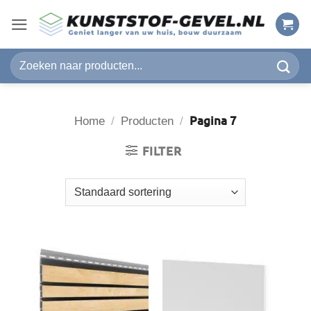
Ga
naar
inhoud
Zoeken
naar:
Pagina 7
Home
/
Producten
/
FILTER