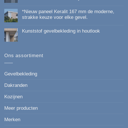
Geen
reacties
*Nieuw paneel Keralit 167 mm de moderne,
op
Kunststof
strakke keuze voor elke gevel.
Gevelbekleding
Geen
van
reacties
Topkwaliteit:
Kunststof gevelbekleding in houtlook
op
Duurzaam,
*Nieuw
Onderhoudsvrij
Geen
paneel
en
reacties
Keralit
Esthetisch
op
167
Kunststof
mm
gevelbekleding
Ons assortiment
de
in
moderne,
houtlook
strakke
keuze
voor
Gevelbekleding
elke
gevel.
Dakranden
Kozijnen
Meer producten
Merken