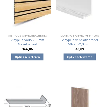
VINYPLUS GEVELBEKLEDING
MONTAGE GEVEL VINYPLUS
Vinyplus Vario 299mm
Vinyplus ventilatieprofiel
Gevelpaneel
50x25x2,0 mm
166,86
46,89
Opties selecteren
Opties selecteren
Dit
Dit
product
product
heeft
heeft
meerdere
meerdere
variaties.
variaties.
Deze
Deze
optie
optie
kan
kan
gekozen
gekozen