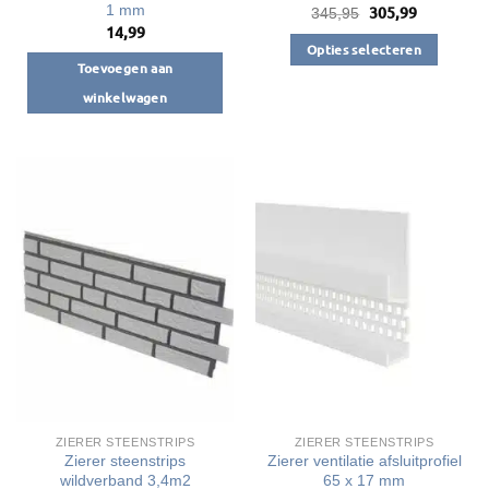
1 mm
305,99
Oorspronkelijke
Huidige
345,95
prijs
prijs
14,99
was:
is:
Opties selecteren
€345,95.
€305,99.
Toevoegen aan
Dit
winkelwagen
product
heeft
meerdere
variaties.
Deze
optie
kan
gekozen
worden
op
de
productpagina
ZIERER STEENSTRIPS
ZIERER STEENSTRIPS
Zierer steenstrips
Zierer ventilatie afsluitprofiel
wildverband 3,4m2
65 x 17 mm