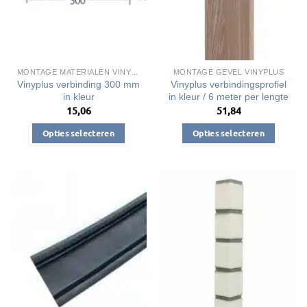
worden
worden
op
op
de
de
productpagina
productpagina
MONTAGE MATERIALEN VINYPLUS DAKRANDEN
MONTAGE GEVEL VINYPLUS
Vinyplus verbinding 300 mm
Vinyplus verbindingsprofiel
in kleur
in kleur / 6 meter per lengte
15,06
51,84
Opties selecteren
Opties selecteren
Dit
Dit
product
product
heeft
heeft
meerdere
meerdere
variaties.
variaties.
Deze
Deze
optie
optie
kan
kan
gekozen
gekozen
worden
worden