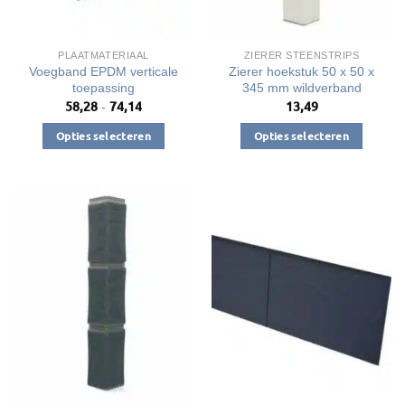
op
op
de
de
productpagina
productpagina
PLAATMATERIAAL
ZIERER STEENSTRIPS
Voegband EPDM verticale
Zierer hoekstuk 50 x 50 x
toepassing
345 mm wildverband
58,28
74,14
13,49
Prijsklasse:
-
€58,28
tot
Opties selecteren
Opties selecteren
€74,14
Dit
Dit
product
product
heeft
heeft
meerdere
meerdere
variaties.
variaties.
Deze
Deze
optie
optie
kan
kan
gekozen
gekozen
worden
worden
op
op
de
de