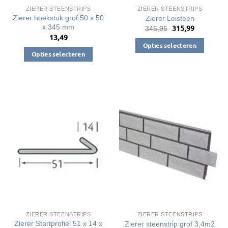
productpagina
productpagina
ZIERER STEENSTRIPS
ZIERER STEENSTRIPS
Zierer hoekstuk grof 50 x 50
Zierer Leisteen
x 345 mm
315,99
Oorspronkelijke
Huidige
345,95
prijs
prijs
13,49
was:
is:
Opties selecteren
€345,95.
€315,99.
Opties selecteren
Dit
Dit
product
product
heeft
heeft
meerdere
meerdere
variaties.
variaties.
Deze
Deze
optie
optie
kan
kan
gekozen
gekozen
worden
worden
op
op
de
de
productpagina
productpagina
ZIERER STEENSTRIPS
ZIERER STEENSTRIPS
Zierer Startprofiel 51 x 14 x
Zierer steenstrip grof 3,4m2