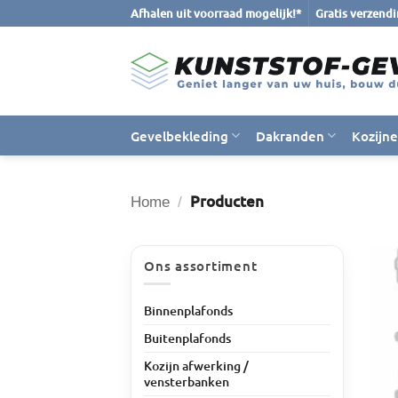
Ga
Afhalen uit voorraad mogelijk!*
Gratis verzend
naar
inhoud
Gevelbekleding
Dakranden
Kozijn
Producten
Home
/
Ons assortiment
Binnenplafonds
Buitenplafonds
Kozijn afwerking /
vensterbanken