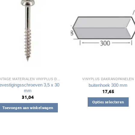
MONTAGE MATERIALEN VINYPLUS DAKRANDEN
VINYPLUS DAKRANDPANELEN
evestigingsschroeven 3,5 x 30
buitenhoek 300 mm
mm
17,65
31,04
Opties selecteren
Toevoegen aan winkelwagen
Dit
product
heeft
meerdere