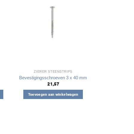
optie
kan
gekozen
worden
op
de
a
productpagina
ZIERER STEENSTRIPS
Bevestigingsschroeven 3 x 40 mm
21,57
Toevoegen aan winkelwagen