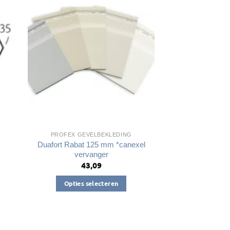
PROFEX GEVELBEKLEDING
Duafort Rabat 125 mm *canexel
vervanger
43,09
Opties selecteren
Dit
product
heeft