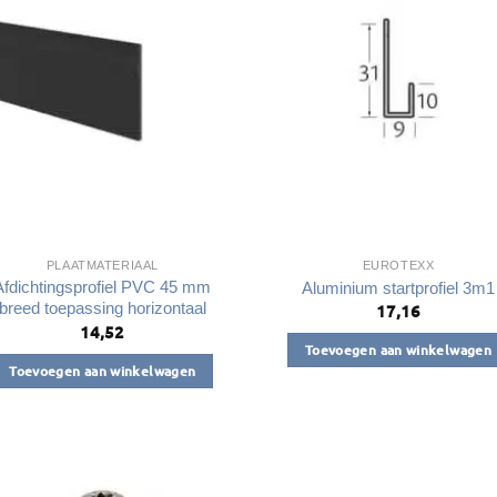
Deze
optie
optie
kan
kan
gekozen
gekozen
worden
worden
op
op
de
de
productpagin
productpagina
PLAATMATERIAAL
EUROTEXX
Afdichtingsprofiel PVC 45 mm
Aluminium startprofiel 3m1
breed toepassing horizontaal
17,16
14,52
Toevoegen aan winkelwagen
Toevoegen aan winkelwagen