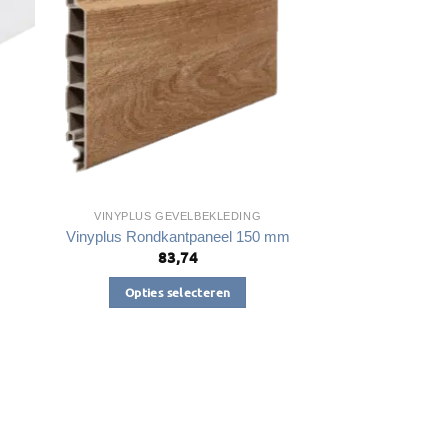
kan
gekozen
worden
op
de
a
productpagina
VINYPLUS GEVELBEKLEDING
Vinyplus Rondkantpaneel 150 mm
83,74
Opties selecteren
Dit
product
heeft
meerdere
variaties.
Deze