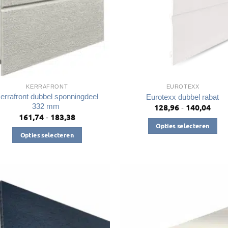
gekozen
worden
worden
op
op
de
de
productpagin
productpagina
KERRAFRONT
EUROTEXX
errafront dubbel sponningdeel
Eurotexx dubbel rabat
332 mm
128,96
140,04
Prijs
-
€128
161,74
183,38
Prijsklasse:
-
tot
€161,74
Opties selecteren
€140
tot
Opties selecteren
Dit
€183,38
Dit
product
product
heeft
heeft
meerdere
meerdere
variaties.
variaties.
Deze
Deze
optie
optie
kan