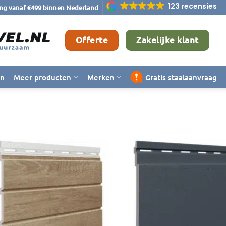
123 recensies
ing vanaf €499 binnen Nederland
Offerte
Zakelijke klant
en
Meer producten
Merken
Gratis staalaanvraag