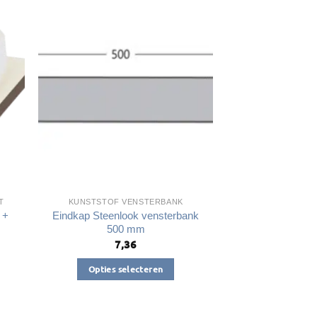
meerdere
variaties.
Deze
optie
kan
gekozen
worden
op
de
a
productpagina
T
KUNSTSTOF VENSTERBANK
 +
Eindkap Steenlook vensterbank
500 mm
7,36
Opties selecteren
Dit
product