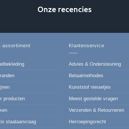
Onze recencies
 assortiment
Klantenservice
elbekleding
Advies & Ondersteuning
randen
Betaalmethodes
ijnen
Kunststof nieuwtjes
r producten
Meest gestelde vragen
ken
Verzenden & Retourneren
tis staalaanvraag
Herroepingsrecht