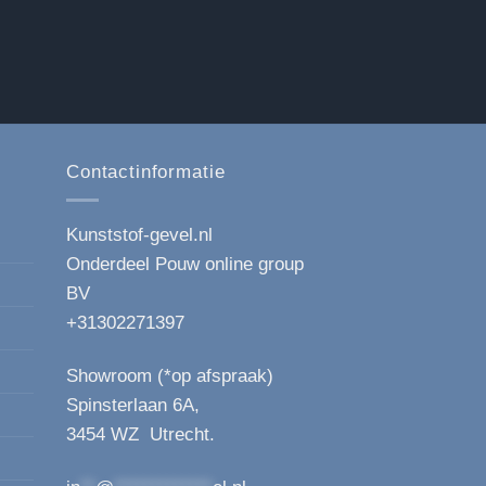
Contactinformatie
Kunststof-gevel.nl
Onderdeel Pouw online group
BV
+31302271397
Showroom (*op afspraak)
Spinsterlaan 6A,
3454 WZ Utrecht.