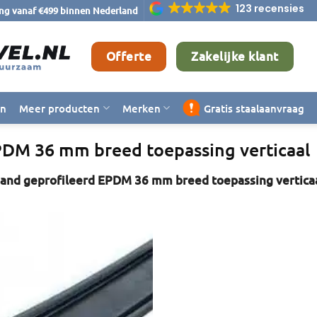
123 recensies
ing vanaf €499 binnen Nederland
Offerte
Zakelijke klant
en
Meer producten
Merken
Gratis staalaanvraag
DM 36 mm breed toepassing verticaal
nd geprofileerd EPDM 36 mm breed toepassing vertica