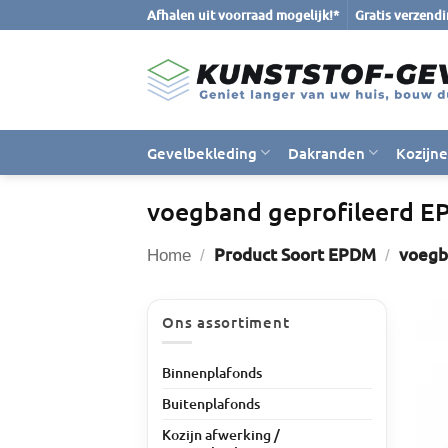
Ga
Afhalen uit voorraad mogelijk!*
Gratis verzend
naar
inhoud
Gevelbekleding
Dakranden
Kozijn
voegband geprofileerd EP
Product Soort EPDM
voegba
Home
/
/
Ons assortiment
Binnenplafonds
Buitenplafonds
Kozijn afwerking /