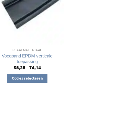
PLAATMATERIAAL
Voegband EPDM verticale
toepassing
58,28
74,14
Prijsklasse:
-
€58,28
tot
Opties selecteren
€74,14
Dit
product
heeft
meerdere
variaties.
Deze
optie