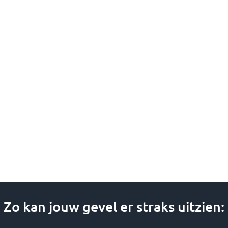
kan
gekozen
worden
op
de
productpagina
Zo kan jouw gevel er straks uitzien: