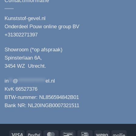
Contactinformatie
Kunststof-gevel.nl
Onderdeel Pouw online group BV
+31302271397
Showroom (*op afspraak)
Spinsterlaan 6A,
3454 WZ Utrecht.
in
**
@
*************
el.nl
KvK 66527376
BTW-nummer: NL856594842B01
Bank NR: NL20INGB0007321511
Visa
PayPal
MasterCard
Bancontact
IDeal
Wero
Molli