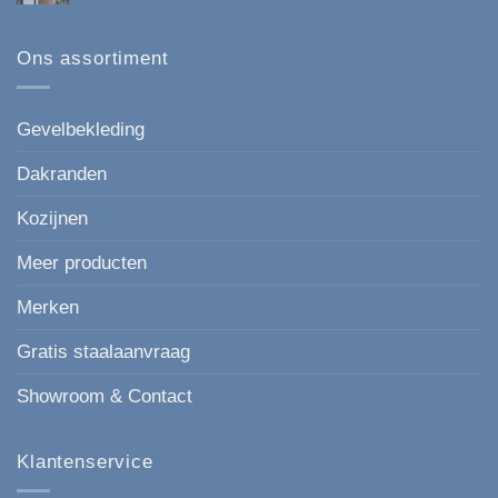
reacties
Keralit
Esthetisch
op
167
Kunststof
mm
gevelbekleding
Ons assortiment
de
in
moderne,
houtlook
strakke
keuze
voor
Gevelbekleding
elke
gevel.
Dakranden
Kozijnen
Meer producten
Merken
Gratis staalaanvraag
Showroom & Contact
Klantenservice