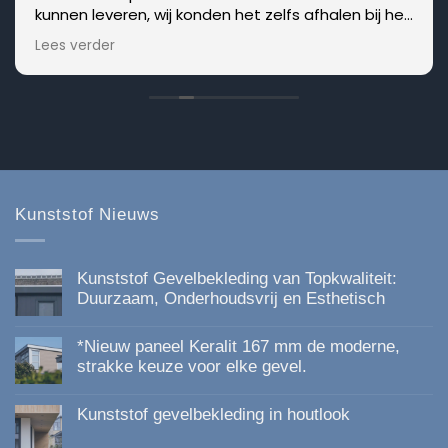
kunnen leveren, wij konden het zelfs afhalen bij het
magazijn waar ze het, zoals afgesproken, bij de
Lees verder
roldeur hadden gelegd! HULDE daarvoor hierdoor
konden we doorwerken zonder groot oponthoud.
Kunststof Nieuws
Kunststof Gevelbekleding van Topkwaliteit:
Duurzaam, Onderhoudsvrij en Esthetisch
Geen
reacties
*Nieuw paneel Keralit 167 mm de moderne,
op
Kunststof
strakke keuze voor elke gevel.
Gevelbekleding
Geen
van
reacties
Topkwaliteit:
Kunststof gevelbekleding in houtlook
op
Duurzaam,
*Nieuw
Onderhoudsvrij
Geen
paneel
en