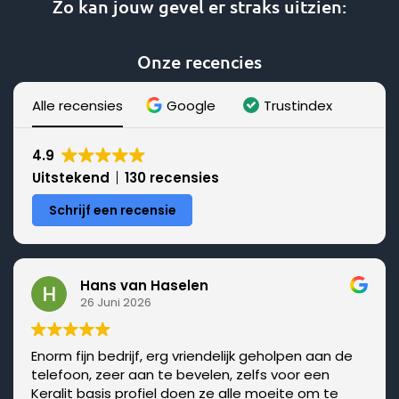
Zo kan jouw gevel er straks uitzien:
Deze
optie
Onze recencies
kan
gekozen
worden
Alle recensies
Google
Trustindex
op
de
4.9
productpagina
Uitstekend
130 recensies
Schrijf een recensie
Hans van Haselen
26 Juni 2026
Enorm fijn bedrijf, erg vriendelijk geholpen aan de
telefoon, zeer aan te bevelen, zelfs voor een
Keralit basis profiel doen ze alle moeite om te