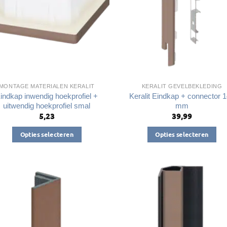
MONTAGE MATERIALEN KERALIT
KERALIT GEVELBEKLEDING
indkap inwendig hoekprofiel +
Keralit Eindkap + connector 
uitwendig hoekprofiel smal
mm
5,23
39,99
Opties selecteren
Opties selecteren
Dit
Dit
product
product
heeft
heeft
meerdere
meerdere
variaties.
variaties.
Deze
Deze
optie
optie