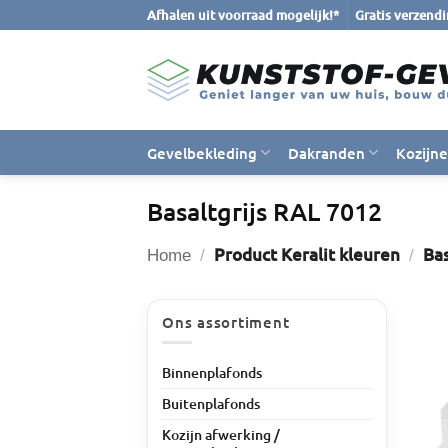
Ga
Afhalen uit voorraad mogelijk!*
Gratis verzend
naar
inhoud
Gevelbekleding
Dakranden
Kozijn
Basaltgrijs RAL 7012
Product Keralit kleuren
Bas
Home
/
/
Ons assortiment
Binnenplafonds
Buitenplafonds
Kozijn afwerking /