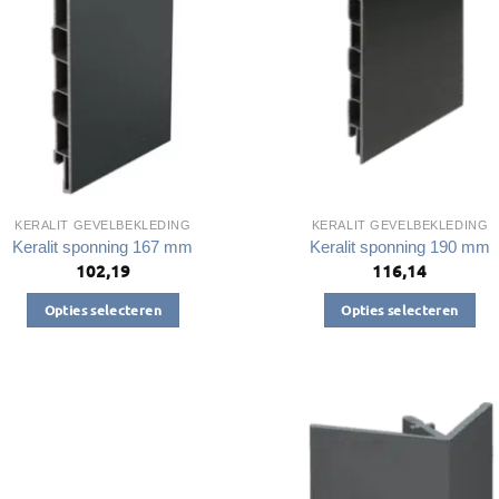
kan
kan
gekozen
gekozen
worden
worden
op
op
de
de
productpagina
productpagin
KERALIT GEVELBEKLEDING
KERALIT GEVELBEKLEDING
Keralit sponning 167 mm
Keralit sponning 190 mm
102,19
116,14
Opties selecteren
Opties selecteren
Dit
Dit
product
product
heeft
heeft
meerdere
meerdere
variaties.
variaties.
Deze
Deze