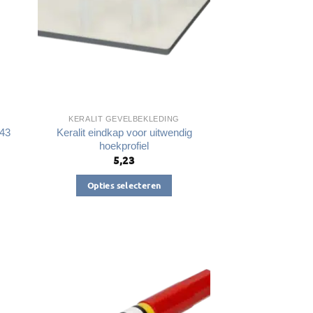
KERALIT GEVELBEKLEDING
143
Keralit eindkap voor uitwendig
hoekprofiel
5,23
Opties selecteren
Dit
product
heeft
meerdere
variaties.
Deze
optie