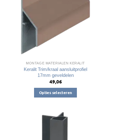
kan
gekozen
worden
op
de
a
productpagina
MONTAGE MATERIALEN KERALIT
Keralit Trim/kraal aansluitprofiel
17mm geveldelen
49,06
Opties selecteren
Dit
product
heeft
meerdere
variaties.
Deze