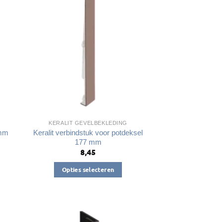
optie
kan
gekozen
worden
op
de
a
productpagina
KERALIT GEVELBEKLEDING
Keralit verbindstuk voor potdeksel
 mm
177 mm
8,45
Opties selecteren
Dit
product
heeft
meerdere