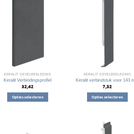
Deze
optie
optie
kan
kan
gekozen
gekozen
worden
worden
op
op
de
de
productpagin
productpagina
KERALIT GEVELBEKLEDING
KERALIT GEVELBEKLEDING
Keralit Verbindingsprofiel
Keralit verbindstuk voor 143
32,42
7,32
Opties selecteren
Opties selecteren
Dit
Dit
product
product
heeft
heeft
meerdere
meerdere
variaties.
variaties.