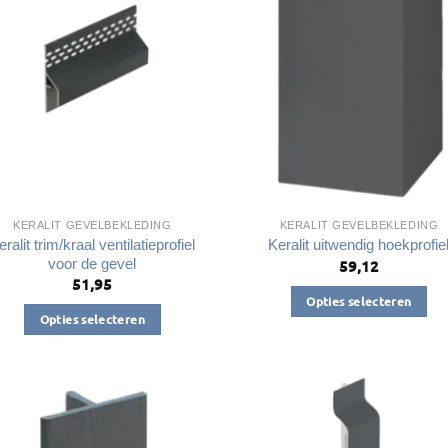
optie
optie
kan
kan
gekozen
gekozen
worden
worden
op
op
de
de
productpagina
productpagin
KERALIT GEVELBEKLEDING
KERALIT GEVELBEKLEDING
eralit trim/kraal ventilatieprofiel
Keralit uitwendig hoekprofie
voor de gevel
59,12
51,95
Opties selecteren
Opties selecteren
Dit
Dit
product
product
heeft
heeft
meerdere
meerdere
variaties.
variaties.
Deze