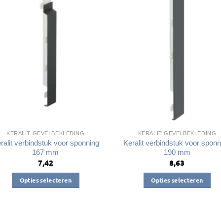
Deze
Deze
optie
optie
kan
kan
gekozen
gekozen
worden
worden
op
op
de
de
productpagina
productpagin
KERALIT GEVELBEKLEDING
KERALIT GEVELBEKLEDING
ralit verbindstuk voor sponning
Keralit verbindstuk voor sponn
167 mm
190 mm
7,42
8,63
Opties selecteren
Opties selecteren
Dit
Dit
product
product
heeft
heeft