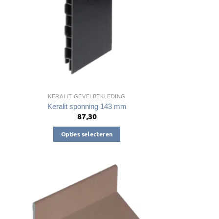
kan
gekozen
worden
op
de
a
productpagina
KERALIT GEVELBEKLEDING
Keralit sponning 143 mm
87,30
Opties selecteren
Dit
product
heeft
meerdere
variaties.
Deze
optie