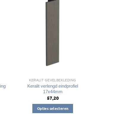
variaties.
Deze
optie
kan
gekozen
worden
op
de
a
productpagina
KERALIT GEVELBEKLEDING
ing
Keralit verlengd eindprofiel
17x44mm
57,20
Opties selecteren
Dit
product
heeft