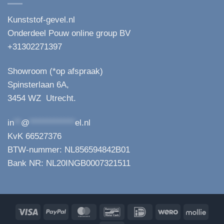
Kunststof-gevel.nl
Onderdeel Pouw online group BV
+31302271397
Showroom (*op afspraak)
Spinsterlaan 6A,
3454 WZ Utrecht.
in
**
@
*************
el.nl
KvK 66527376
BTW-nummer: NL856594842B01
Bank NR: NL20INGB0007321511
Visa
PayPal
MasterCard
Bancontact
IDeal
Wero
Molli