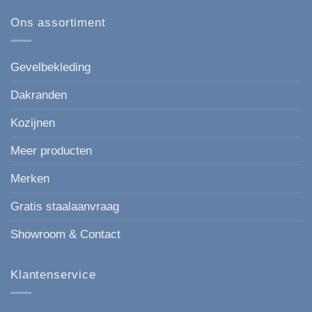
167
Kunststof
mm
gevelbekleding
Ons assortiment
de
in
moderne,
houtlook
strakke
keuze
voor
Gevelbekleding
elke
gevel.
Dakranden
Kozijnen
Meer producten
Merken
Gratis staalaanvraag
Showroom & Contact
Klantenservice