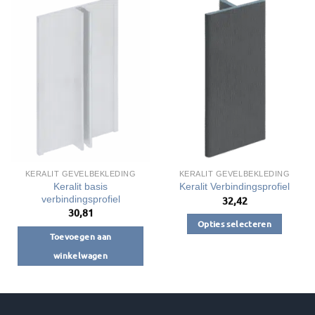
KERALIT GEVELBEKLEDING
KERALIT GEVELBEKLEDING
Keralit basis
Keralit Verbindingsprofiel
verbindingsprofiel
32,42
30,81
Opties selecteren
Toevoegen aan
Dit
winkelwagen
product
heeft
meerdere
variaties.