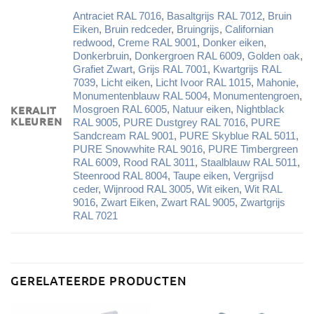
Antraciet RAL 7016
,
Basaltgrijs RAL 7012
,
Bruin
Eiken
,
Bruin redceder
,
Bruingrijs
,
Californian
redwood
,
Creme RAL 9001
,
Donker eiken
,
Donkerbruin
,
Donkergroen RAL 6009
,
Golden oak
,
Grafiet Zwart
,
Grijs RAL 7001
,
Kwartgrijs RAL
7039
,
Licht eiken
,
Licht Ivoor RAL 1015
,
Mahonie
,
Monumentenblauw RAL 5004
,
Monumentengroen
,
KERALIT
Mosgroen RAL 6005
,
Natuur eiken
,
Nightblack
KLEUREN
RAL 9005
,
PURE Dustgrey RAL 7016
,
PURE
Sandcream RAL 9001
,
PURE Skyblue RAL 5011
,
PURE Snowwhite RAL 9016
,
PURE Timbergreen
RAL 6009
,
Rood RAL 3011
,
Staalblauw RAL 5011
,
Steenrood RAL 8004
,
Taupe eiken
,
Vergrijsd
ceder
,
Wijnrood RAL 3005
,
Wit eiken
,
Wit RAL
9016
,
Zwart Eiken
,
Zwart RAL 9005
,
Zwartgrijs
RAL 7021
GERELATEERDE PRODUCTEN