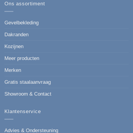
gevelbekleding
Ons assortiment
de
in
moderne,
houtlook
strakke
keuze
voor
Gevelbekleding
elke
gevel.
Dakranden
Kozijnen
Meer producten
Merken
Gratis staalaanvraag
Showroom & Contact
Klantenservice
Advies & Ondersteuning