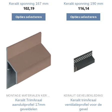
Keralit sponning 167 mm
Keralit sponning 190 mm
102,19
116,14
Opties selecteren
Opties selecteren
Dit
Dit
product
product
heeft
heeft
meerdere
meerdere
variaties.
variaties.
Deze
Deze
optie
optie
kan
kan
gekozen
gekozen
worden
worden
op
op
de
de
productpagina
productpagina
MONTAGE MATERIALEN KERALIT
KERALIT GEVELBEKLEDING
Keralit Trim/kraal
Keralit trim/kraal
aansluitprofiel 17mm
ventilatieprofiel voor de
geveldelen
gevel