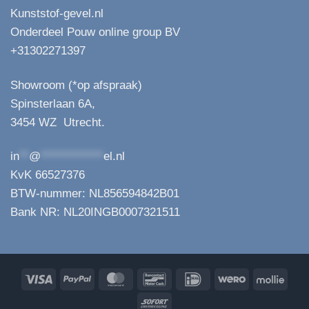
Kunststof-gevel.nl
Onderdeel Pouw online group BV
+31302271397
Showroom (*op afspraak)
Spinsterlaan 6A,
3454 WZ Utrecht.
in
**
@
*************
el.nl
KvK 66527376
BTW-nummer: NL856594842B01
Bank NR: NL20INGB0007321511
Visa
PayPal
MasterCard
Bancontact
IDeal
Wero
Molli
Sofort