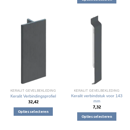
Dit
Dit
product
product
heeft
heeft
meerdere
meerdere
variaties.
variaties.
Deze
Deze
optie
optie
kan
kan
gekozen
gekozen
worden
worden
op
op
de
de
productpagina
productpagina
KERALIT GEVELBEKLEDING
KERALIT GEVELBEKLEDING
Keralit verbindstuk voor 143
Keralit Verbindingsprofiel
mm
32,42
7,32
Opties selecteren
Opties selecteren
Dit
Dit
product