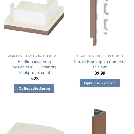
MONTAGE MATERIALEN KERALIT
KERALIT GEVELBEKLEDING
Eindkap inwendig
Keralit Eindkap + connector
hoekprofiel + uitwendig
143 mm
hoekprofiel smal
39,99
5,23
Opties selecteren
Opties selecteren
Dit
Dit
product
product
heeft
heeft
meerdere
meerdere
variaties.
variaties.
Deze
Deze
optie