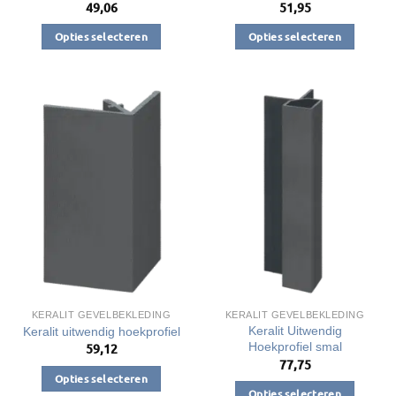
49,06
51,95
Opties selecteren
Opties selecteren
Dit
Dit
product
product
heeft
heeft
meerdere
meerdere
variaties.
variaties.
Deze
Deze
optie
optie
kan
kan
gekozen
gekozen
worden
worden
op
op
de
de
productpagina
productpagina
KERALIT GEVELBEKLEDING
KERALIT GEVELBEKLEDING
Keralit Uitwendig
Keralit uitwendig hoekprofiel
Hoekprofiel smal
59,12
77,75
Opties selecteren
Opties selecteren