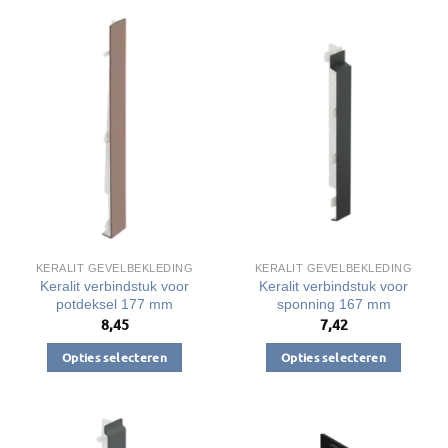
product
heeft
heeft
meerdere
meerdere
variaties.
variaties.
Deze
Deze
optie
optie
kan
kan
gekozen
gekozen
worden
worden
op
op
de
de
productpagina
productpagina
KERALIT GEVELBEKLEDING
KERALIT GEVELBEKLEDING
Keralit verbindstuk voor
Keralit verbindstuk voor
potdeksel 177 mm
sponning 167 mm
8,45
7,42
Opties selecteren
Opties selecteren
Dit
Dit
product
product
heeft
heeft