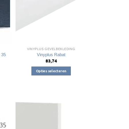
VINYPLUS GEVELBEKLEDING
 35
Vinyplus Rabat
83,74
jke
ge
Opties selecteren
Dit
89.
product
heeft
meerdere
variaties.
Deze
optie
kan