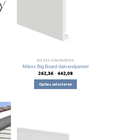
gekozen
worden
op
de
productpagina
a
MILEXX DAKRANDEN
Milexx Big Board dakrandpaneel
262,36
442,08
Prijsklasse:
-
€262,36
tot
Opties selecteren
€442,08
Dit
product
heeft
meerdere
variaties.
Deze
optie