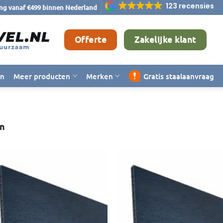
123 recensies
ing vanaf €499 binnen Nederland
Offerte
Zakelijke klant
en
Meer producten
Merken
Gratis staalaanvraag
n