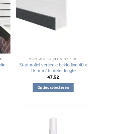
kan
gekozen
worden
op
de
a
productpagina
EN
MONTAGE GEVEL VINYPLUS
lie
Startprofiel verticale bekleding 40 x
18 mm / 6 meter lengte
47,52
Opties selecteren
Dit
product
heeft
meerdere
variaties.
Deze