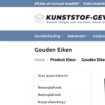
Ga
Afhalen uit voorraad mogelijk!*
Gratis verzend
naar
inhoud
Gevelbekleding
Dakranden
Kozijn
Gouden Eiken
Product Kleur
Gouden Eike
Home
/
/
Ons assortiment
Binnenplafonds
Buitenplafonds
Kozijn afwerking /