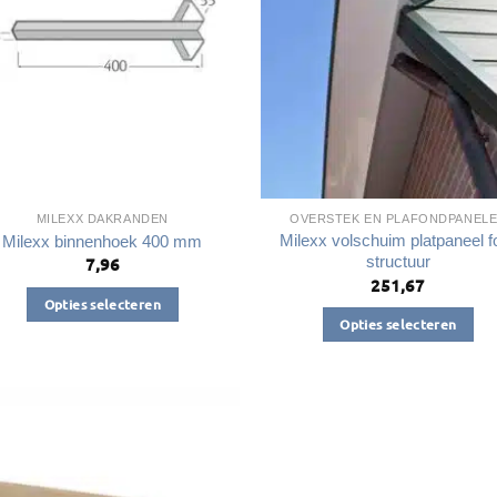
kan
kan
gekozen
gekozen
worden
worden
op
op
de
de
productpagina
productpagin
MILEXX DAKRANDEN
OVERSTEK EN PLAFONDPANEL
Milexx volschuim platpaneel fo
Milexx binnenhoek 400 mm
structuur
7,96
251,67
Opties selecteren
Opties selecteren
Dit
Dit
product
product
heeft
heeft
meerdere
meerdere
variaties.
variaties.
Deze
Deze
optie