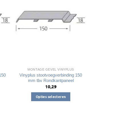
optie
kan
gekozen
worden
op
de
productpagina
a
MONTAGE GEVEL VINYPLUS
150
Vinyplus stootvoegverbinding 150
mm tbv Rondkantpaneel
10,29
Opties selecteren
Dit
product
heeft
meerdere