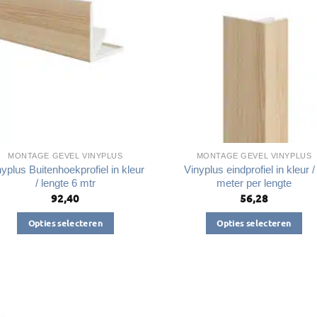
optie
kan
kan
gekozen
gekozen
worden
worden
op
op
de
de
productpagina
productpagin
MONTAGE GEVEL VINYPLUS
MONTAGE GEVEL VINYPLUS
yplus Buitenhoekprofiel in kleur
Vinyplus eindprofiel in kleur /
/ lengte 6 mtr
meter per lengte
92,40
56,28
Opties selecteren
Opties selecteren
Dit
Dit
product
product
heeft
heeft
meerdere
meerdere
variaties.
variaties.