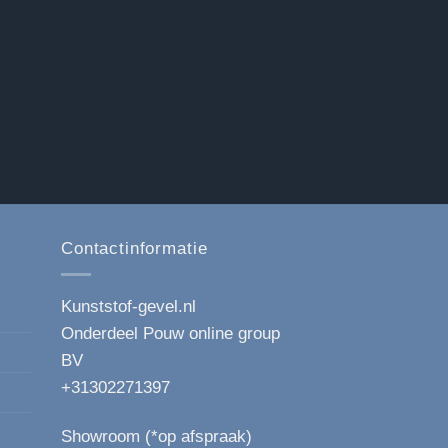
Contactinformatie
Kunststof-gevel.nl
Onderdeel Pouw online group
BV
+31302271397
Showroom (*op afspraak)