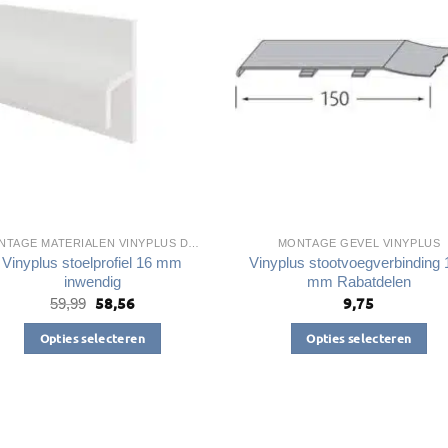
Deze
Deze
optie
optie
kan
kan
gekozen
gekozen
worden
worden
op
op
de
de
productpagina
productpagin
MONTAGE MATERIALEN VINYPLUS DAKRANDEN
MONTAGE GEVEL VINYPLUS
Vinyplus stoelprofiel 16 mm
Vinyplus stootvoegverbinding 
inwendig
mm Rabatdelen
58,56
9,75
Oorspronkelijke
Huidige
59,99
prijs
prijs
was:
is:
Opties selecteren
Opties selecteren
€59,99.
€58,56.
Dit
Dit
product
product
heeft
heeft
meerdere
meerdere