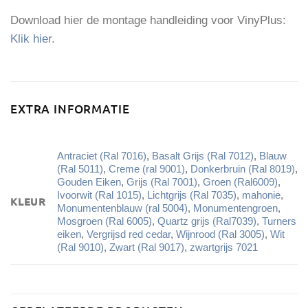
Download hier de montage handleiding voor VinyPlus:
Klik hier.
EXTRA INFORMATIE
Antraciet (Ral 7016)
,
Basalt Grijs (Ral 7012)
,
Blauw
(Ral 5011)
,
Creme (ral 9001)
,
Donkerbruin (Ral 8019)
,
Gouden Eiken
,
Grijs (Ral 7001)
,
Groen (Ral6009)
,
Ivoorwit (Ral 1015)
,
Lichtgrijs (Ral 7035)
,
mahonie
,
KLEUR
Monumentenblauw (ral 5004)
,
Monumentengroen
,
Mosgroen (Ral 6005)
,
Quartz grijs (Ral7039)
,
Turners
eiken
,
Vergrijsd red cedar
,
Wijnrood (Ral 3005)
,
Wit
(Ral 9010)
,
Zwart (Ral 9017)
,
zwartgrijs 7021