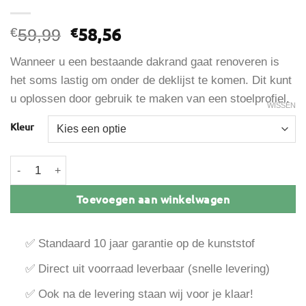
Oorspronkelijke
Huidige
58,56
€
€
59,99
prijs
prijs
Wanneer u een bestaande dakrand gaat renoveren is
was:
is:
het soms lastig om onder de deklijst te komen. Dit kunt
€59,99.
€58,56.
u oplossen door gebruik te maken van een stoelprofiel.
WISSEN
Kleur
Vinyplus stoelprofiel 16 mm inwendig aantal
Toevoegen aan winkelwagen
✅ Standaard 10 jaar garantie op de kunststof
✅ Direct uit voorraad leverbaar (snelle levering)
✅ Ook na de levering staan wij voor je klaar!