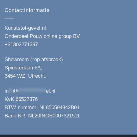
Contactinformatie
Kunststof-gevel.nl
Onderdeel Pouw online group BV
+31302271397
Showroom (*op afspraak)
Spinsterlaan 6A,
3454 WZ Utrecht.
in
**
@
*************
el.nl
KvK 66527376
BTW-nummer: NL856594842B01
Bank NR: NL20INGB0007321511