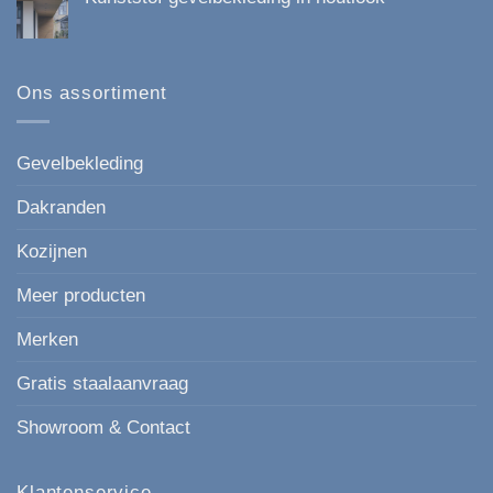
Duurzaam,
*Nieuw
Onderhoudsvrij
Geen
paneel
en
reacties
Keralit
Esthetisch
op
167
Kunststof
mm
gevelbekleding
Ons assortiment
de
in
moderne,
houtlook
strakke
keuze
voor
Gevelbekleding
elke
gevel.
Dakranden
Kozijnen
Meer producten
Merken
Gratis staalaanvraag
Showroom & Contact
Klantenservice