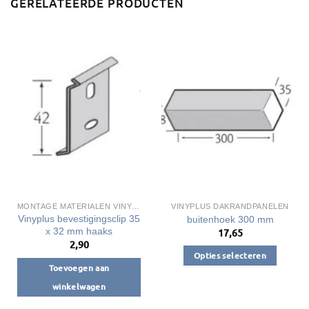
GERELATEERDE PRODUCTEN
MONTAGE MATERIALEN VINYPLUS DAKRANDEN
VINYPLUS DAKRANDPANELEN
Vinyplus bevestigingsclip 35
buitenhoek 300 mm
x 32 mm haaks
17,65
2,90
Opties selecteren
Toevoegen aan
Dit
winkelwagen
product
heeft