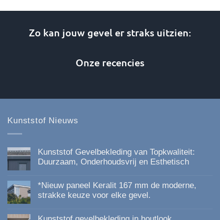
meerdere
variaties.
Zo kan jouw gevel er straks uitzien:
Deze
optie
kan
Onze recencies
gekozen
worden
op
de
productpagina
Kunststof Nieuws
Kunststof Gevelbekleding van Topkwaliteit:
Duurzaam, Onderhoudsvrij en Esthetisch
Geen
reacties
*Nieuw paneel Keralit 167 mm de moderne,
op
Kunststof
strakke keuze voor elke gevel.
Gevelbekleding
Geen
van
reacties
Topkwaliteit:
Kunststof gevelbekleding in houtlook
op