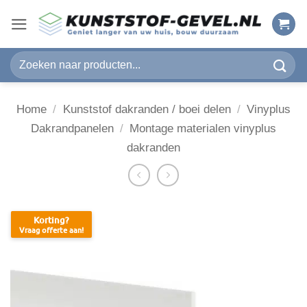
Ga
naar
inhoud
Zoeken
naar:
Home
/
Kunststof dakranden / boei delen
/
Vinyplus
Dakrandpanelen
/
Montage materialen vinyplus
dakranden
Korting?
Vraag offerte aan!