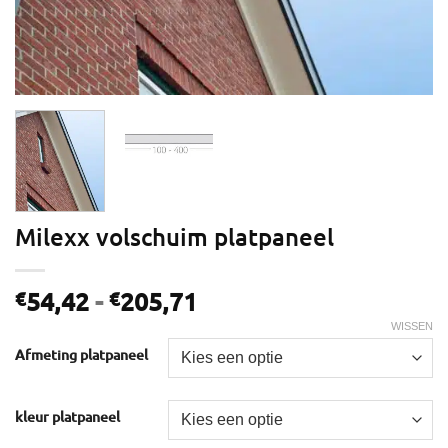
Milexx volschuim platpaneel
Prijsklasse:
54,42
-
205,71
€
€
€54,42
WISSEN
tot
Afmeting platpaneel
€205,71
kleur platpaneel