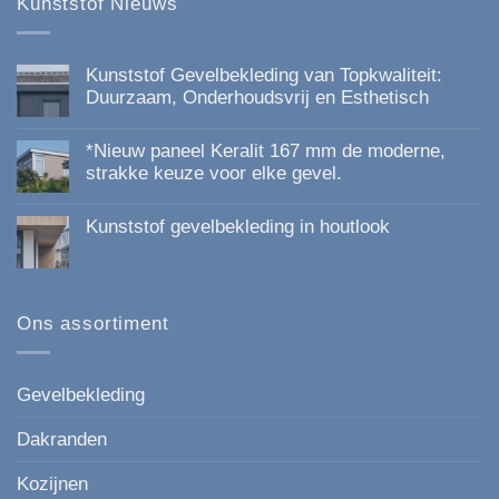
Kunststof Nieuws
productpagina
Kunststof Gevelbekleding van Topkwaliteit:
Duurzaam, Onderhoudsvrij en Esthetisch
Geen
reacties
*Nieuw paneel Keralit 167 mm de moderne,
op
Kunststof
strakke keuze voor elke gevel.
Gevelbekleding
Geen
van
reacties
Topkwaliteit:
Kunststof gevelbekleding in houtlook
op
Duurzaam,
*Nieuw
Onderhoudsvrij
Geen
paneel
en
reacties
Keralit
Esthetisch
op
167
Kunststof
mm
gevelbekleding
Ons assortiment
de
in
moderne,
houtlook
strakke
keuze
voor
Gevelbekleding
elke
gevel.
Dakranden
Kozijnen