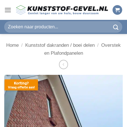
Ga
naar
inhoud
Zoeken
naar:
Home
/
Kunststof dakranden / boei delen
/
Overstek
en Plafondpanelen
Korting?
Vraag offerte aan!