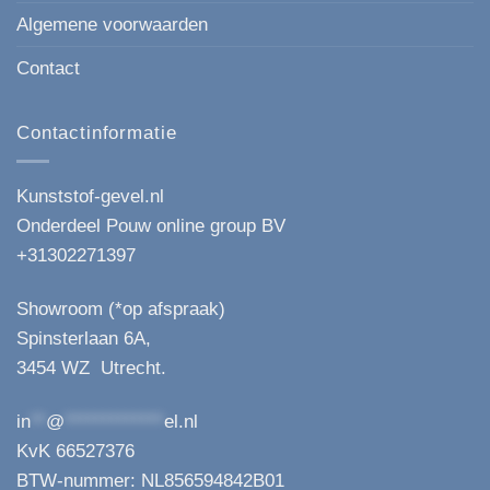
Algemene voorwaarden
Contact
Contactinformatie
Kunststof-gevel.nl
Onderdeel Pouw online group BV
+31302271397
Showroom (*op afspraak)
Spinsterlaan 6A,
3454 WZ Utrecht.
in
**
@
*************
el.nl
KvK 66527376
BTW-nummer: NL856594842B01