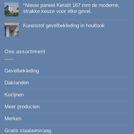
reacties
*Nieuw paneel Keralit 167 mm de moderne,
op
Kunststof
strakke keuze voor elke gevel.
Gevelbekleding
Geen
van
reacties
Topkwaliteit:
Kunststof gevelbekleding in houtlook
op
Duurzaam,
*Nieuw
Onderhoudsvrij
Geen
paneel
en
reacties
Keralit
Esthetisch
op
167
Kunststof
mm
gevelbekleding
Ons assortiment
de
in
moderne,
houtlook
strakke
keuze
voor
Gevelbekleding
elke
gevel.
Dakranden
Kozijnen
Meer producten
Merken
Gratis staalaanvraag