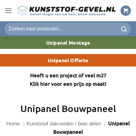
Ga
naar
inhoud
Zoeken
naar:
Unipanel Montage
Unipanel Offerte
Heeft u een project of veel m2?
Klik hier voor een prijs op maat!
Unipanel Bouwpaneel
Unipanel
Home
/
Kunststof dakranden / boei delen
/
Bouwpaneel