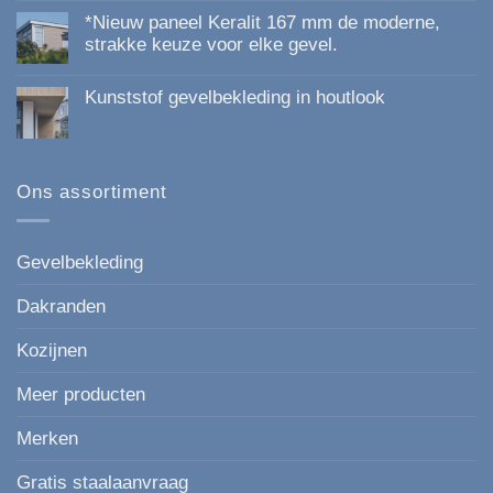
reacties
*Nieuw paneel Keralit 167 mm de moderne,
op
Kunststof
strakke keuze voor elke gevel.
Gevelbekleding
Geen
van
reacties
Topkwaliteit:
Kunststof gevelbekleding in houtlook
op
Duurzaam,
*Nieuw
Onderhoudsvrij
Geen
paneel
en
reacties
Keralit
Esthetisch
op
167
Kunststof
mm
gevelbekleding
Ons assortiment
de
in
moderne,
houtlook
strakke
keuze
voor
Gevelbekleding
elke
gevel.
Dakranden
Kozijnen
Meer producten
Merken
Gratis staalaanvraag