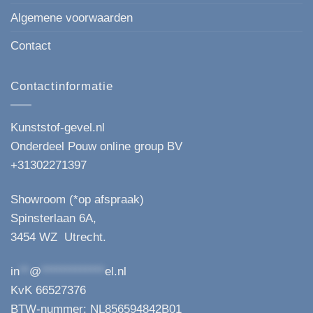
Algemene voorwaarden
Contact
Contactinformatie
Kunststof-gevel.nl
Onderdeel Pouw online group BV
+31302271397
Showroom (*op afspraak)
Spinsterlaan 6A,
3454 WZ Utrecht.
in
**
@
*************
el.nl
KvK 66527376
BTW-nummer: NL856594842B01