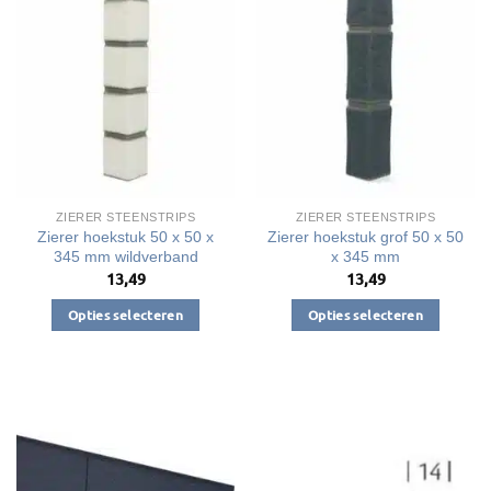
ZIERER STEENSTRIPS
ZIERER STEENSTRIPS
Zierer hoekstuk 50 x 50 x
Zierer hoekstuk grof 50 x 50
345 mm wildverband
x 345 mm
13,49
13,49
Opties selecteren
Opties selecteren
Dit
Dit
product
product
heeft
heeft
meerdere
meerdere
variaties.
variaties.
Deze
Deze