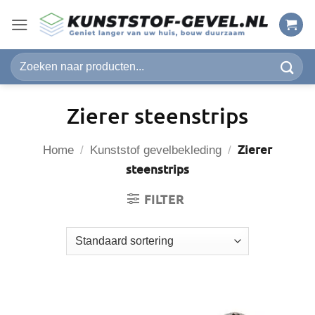
Ga
naar
inhoud
Zoeken
naar:
Zierer steenstrips
Zierer
Home
/
Kunststof gevelbekleding
/
steenstrips
FILTER