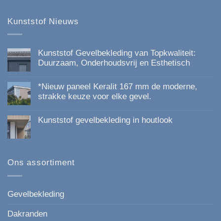
de
de
productpagina
productpagina
Kunststof Nieuws
Kunststof Gevelbekleding van Topkwaliteit:
Duurzaam, Onderhoudsvrij en Esthetisch
Geen
reacties
*Nieuw paneel Keralit 167 mm de moderne,
op
Kunststof
strakke keuze voor elke gevel.
Gevelbekleding
Geen
van
reacties
Topkwaliteit:
Kunststof gevelbekleding in houtlook
op
Duurzaam,
*Nieuw
Onderhoudsvrij
Geen
paneel
en
reacties
Keralit
Esthetisch
op
167
Kunststof
mm
gevelbekleding
Ons assortiment
de
in
moderne,
houtlook
strakke
keuze
voor
Gevelbekleding
elke
gevel.
Dakranden