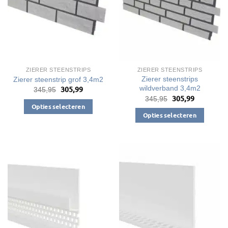
worden
op
de
productpagina
ZIERER STEENSTRIPS
ZIERER STEENSTRIPS
Zierer steenstrips
Zierer steenstrip grof 3,4m2
wildverband 3,4m2
305,99
Oorspronkelijke
Huidige
345,95
prijs
prijs
305,99
Oorspronkelijke
Huidige
345,95
was:
is:
prijs
prijs
Opties selecteren
€345,95.
€305,99.
was:
is:
Opties selecteren
Dit
€345,95.
€305,99.
Dit
product
product
heeft
heeft
meerdere
meerdere
variaties.
variaties.
Deze
Deze
optie
optie
kan
kan
gekozen
gekozen
worden