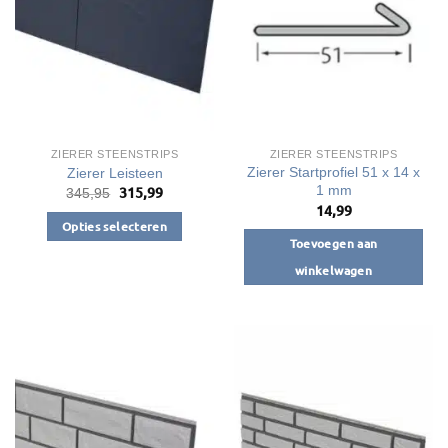
optie
optie
kan
kan
gekozen
gekozen
worden
worden
op
op
de
de
productpagina
productpagina
ZIERER STEENSTRIPS
ZIERER STEENSTRIPS
Zierer Startprofiel 51 x 14 x
Zierer Leisteen
1 mm
315,99
Oorspronkelijke
Huidige
345,95
prijs
prijs
14,99
was:
is:
Opties selecteren
€345,95.
€315,99.
Toevoegen aan
Dit
winkelwagen
product
heeft
meerdere
variaties.
Deze
optie
kan
gekozen