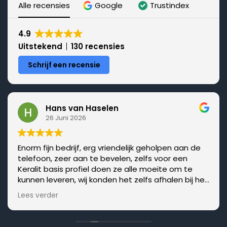
Alle recensies
Google
Trustindex
4.9
Uitstekend
130 recensies
Schrijf een recensie
Hans van Haselen
26 Juni 2026
Enorm fijn bedrijf, erg vriendelijk geholpen aan de
telefoon, zeer aan te bevelen, zelfs voor een
Keralit basis profiel doen ze alle moeite om te
kunnen leveren, wij konden het zelfs afhalen bij het
magazijn waar ze het, zoals afgesproken, bij de
Lees verder
roldeur hadden gelegd! HULDE daarvoor hierdoor
konden we doorwerken zonder groot oponthoud.