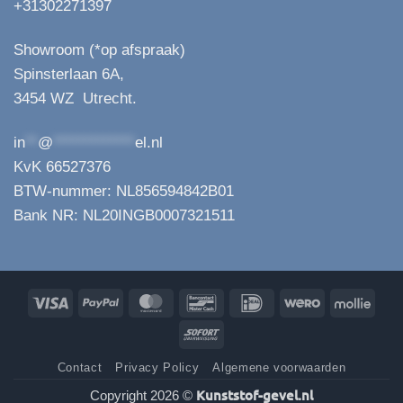
+31302271397
Showroom (*op afspraak)
Spinsterlaan 6A,
3454 WZ Utrecht.
in
**
@
*************
el.nl
KvK 66527376
BTW-nummer: NL856594842B01
Bank NR: NL20INGB0007321511
Visa
PayPal
MasterCard
Bancontact
IDeal
Wero
Molli
Sofort
Contact
Privacy Policy
Algemene voorwaarden
Kunststof-gevel.nl
Copyright 2026 ©