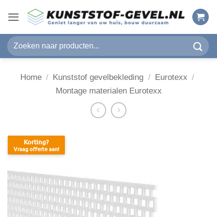
Ga
naar
inhoud
Zoeken
naar:
Home
/
Kunststof gevelbekleding
/
Eurotexx
/
Montage materialen Eurotexx
Korting?
Vraag offerte aan!