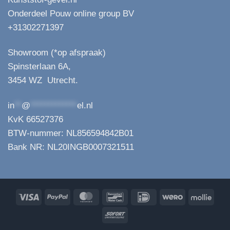
Onderdeel Pouw online group BV
+31302271397
Showroom (*op afspraak)
Spinsterlaan 6A,
3454 WZ Utrecht.
in
**
@
*************
el.nl
KvK 66527376
BTW-nummer: NL856594842B01
Bank NR: NL20INGB0007321511
Visa
PayPal
MasterCard
Bancontact
IDeal
Wero
Molli
Sofort