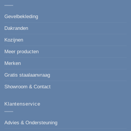
moderne,
houtlook
strakke
keuze
voor
Gevelbekleding
elke
gevel.
Dakranden
Kozijnen
Meer producten
Merken
Gratis staalaanvraag
Showroom & Contact
Klantenservice
Advies & Ondersteuning