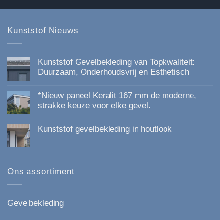
op
de
productpagina
Kunststof Nieuws
Kunststof Gevelbekleding van Topkwaliteit:
Duurzaam, Onderhoudsvrij en Esthetisch
Geen
reacties
*Nieuw paneel Keralit 167 mm de moderne,
op
Kunststof
strakke keuze voor elke gevel.
Gevelbekleding
Geen
van
reacties
Topkwaliteit:
Kunststof gevelbekleding in houtlook
op
Duurzaam,
*Nieuw
Onderhoudsvrij
Geen
paneel
en
reacties
Keralit
Esthetisch
op
167
Kunststof
mm
gevelbekleding
Ons assortiment
de
in
moderne,
houtlook
strakke
keuze
voor
Gevelbekleding
elke
gevel.