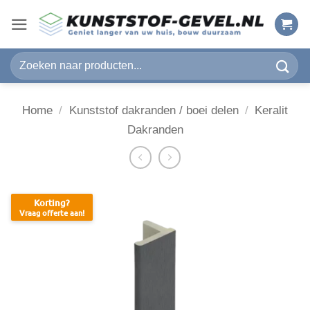
Ga
naar
inhoud
Zoeken
naar:
Home
/
Kunststof dakranden / boei delen
/
Keralit
Dakranden
Korting?
Vraag offerte aan!