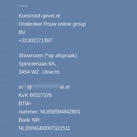
Kunststof-gevel.nl
Onderdeel Pouw online group
BV
+31302271397
Showroom (*op afspraak)
Spinsterlaan 6A,
3454 WZ Utrecht.
in
**
@
*************
el.nl
KvK 66527376
BTW-
nummer: NL856594842B01
Bank NR:
NL20INGB0007321511