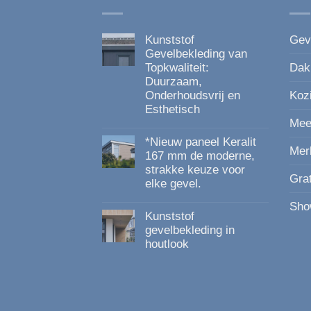
productpagina
Kunststof
Gev
Gevelbekleding van
Topkwaliteit:
Dak
Duurzaam,
Onderhoudsvrij en
Koz
Esthetisch
Mee
Geen
reacties
*Nieuw paneel Keralit
op
Mer
Kunststof
167 mm de moderne,
Gevelbekleding
strakke keuze voor
van
Gra
elke gevel.
Topkwaliteit:
Duurzaam,
Geen
Onderhoudsvrij
Sho
reacties
en
Kunststof
op
Esthetisch
*Nieuw
gevelbekleding in
paneel
houtlook
Keralit
167
Geen
mm
reacties
de
op
moderne,
Kunststof
strakke
gevelbekleding
keuze
in