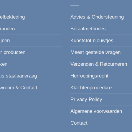
productpagina
productpagina
elbekleding
Advies & Ondersteuning
randen
Betaalmethodes
ijnen
Kunststof nieuwtjes
r producten
Meest gestelde vragen
ken
Verzenden & Retourneren
tis staalaanvraag
Herroepingsrecht
wroom & Contact
Klachtenprocedure
Privacy Policy
Algemene voorwaarden
Contact