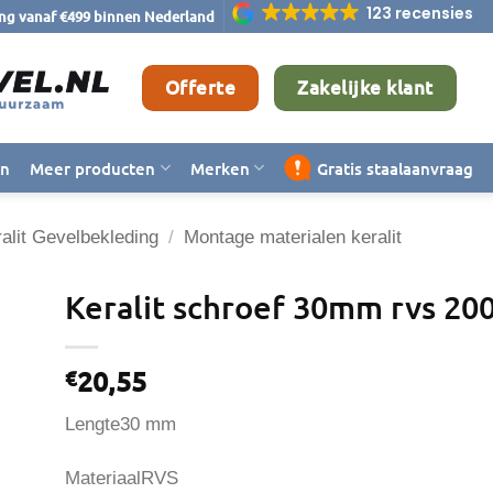
123 recensies
ing vanaf €499 binnen Nederland
Offerte
Zakelijke klant
en
Meer producten
Merken
Gratis staalaanvraag
alit Gevelbekleding
/
Montage materialen keralit
Keralit schroef 30mm rvs 200
20,55
€
Lengte30 mm
MateriaalRVS