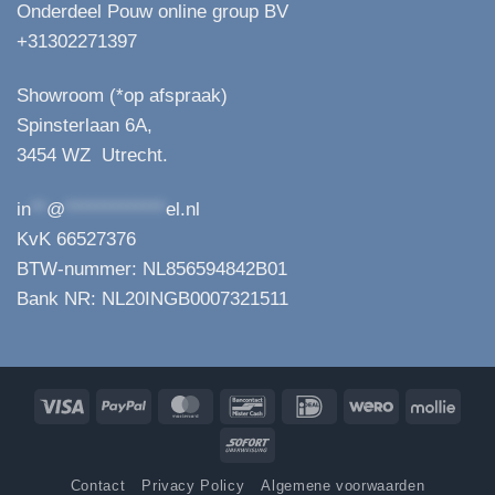
Onderdeel Pouw online group BV
+31302271397
Showroom (*op afspraak)
Spinsterlaan 6A,
3454 WZ Utrecht.
in
**
@
*************
el.nl
KvK 66527376
BTW-nummer: NL856594842B01
Bank NR: NL20INGB0007321511
Visa
PayPal
MasterCard
Bancontact
IDeal
Wero
Molli
Sofort
Contact
Privacy Policy
Algemene voorwaarden