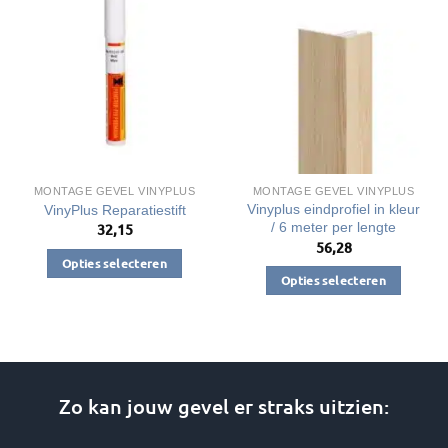
MONTAGE GEVEL VINYPLUS
MONTAGE GEVEL VINYPLUS
Vinyplus eindprofiel in kleur
VinyPlus Reparatiestift
/ 6 meter per lengte
32,15
56,28
Opties selecteren
Opties selecteren
Dit
Dit
product
product
heeft
heeft
meerdere
meerdere
variaties.
variaties.
Zo kan jouw gevel er straks uitzien:
Deze
Deze
optie
optie