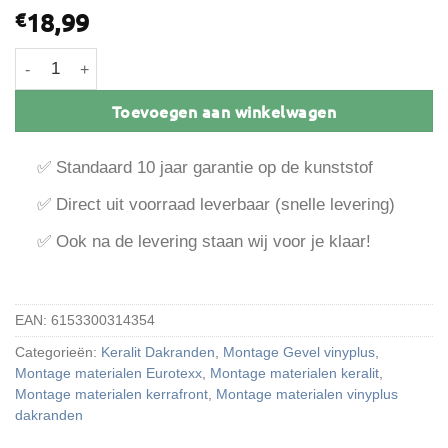
18,99
€
RVS A4 Schroef alu/hout zelfborend 4,2x23 100st. aantal
Toevoegen aan winkelwagen
✅ Standaard 10 jaar garantie op de kunststof
✅ Direct uit voorraad leverbaar (snelle levering)
✅ Ook na de levering staan wij voor je klaar!
EAN:
6153300314354
Categorieën:
Keralit Dakranden
,
Montage Gevel vinyplus
,
Montage materialen Eurotexx
,
Montage materialen keralit
,
Montage materialen kerrafront
,
Montage materialen vinyplus
dakranden