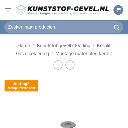
Ga
naar
inhoud
Zoeken
naar:
Home
/
Kunststof gevelbekleding
/
Keralit
Gevelbekleding
/
Montage materialen keralit
Korting?
Vraag offerte aan!