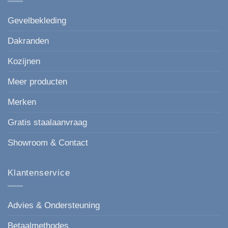
strakke
keuze
voor
Gevelbekleding
elke
gevel.
Dakranden
Kozijnen
Meer producten
Merken
Gratis staalaanvraag
Showroom & Contact
Klantenservice
Advies & Ondersteuning
Betaalmethodes