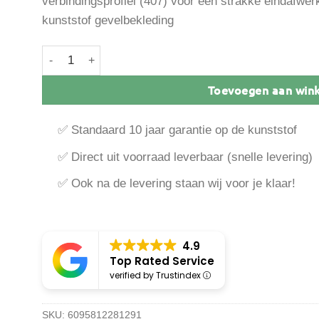
verbindingsprofiel (407) voor een strakke eindafwerk
kunststof gevelbekleding
Vinyplus montage verbindingsprofiel / 3 meter per len
Toevoegen aan win
✅ Standaard 10 jaar garantie op de kunststof
✅ Direct uit voorraad leverbaar (snelle levering)
✅ Ook na de levering staan wij voor je klaar!
4.9
Top Rated Service
verified by Trustindex
SKU:
6095812281291