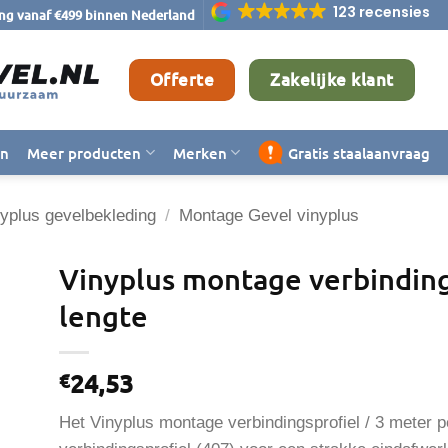
123 recensies
ing vanaf €499 binnen Nederland
Offerte
Zakelijke klant
en
Meer producten
Merken
Gratis staalaanvraag
yplus gevelbekleding
/
Montage Gevel vinyplus
Vinyplus montage verbinding
lengte
24,53
€
Het Vinyplus montage verbindingsprofiel / 3 meter p