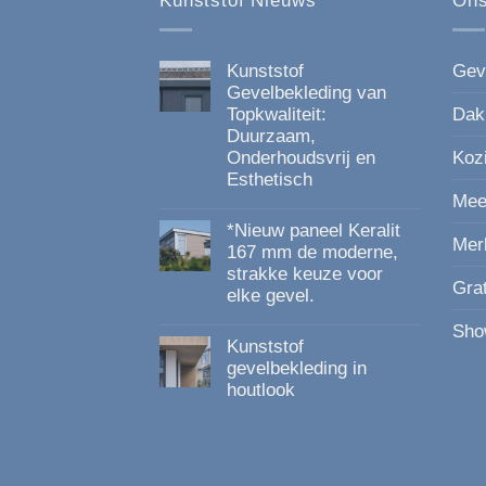
Kunststof Nieuws
Ons
productpagina
Kunststof
Gev
Gevelbekleding van
Topkwaliteit:
Dak
Duurzaam,
Onderhoudsvrij en
Koz
Esthetisch
Mee
Geen
reacties
*Nieuw paneel Keralit
op
Mer
Kunststof
167 mm de moderne,
Gevelbekleding
strakke keuze voor
van
Gra
elke gevel.
Topkwaliteit:
Duurzaam,
Geen
Onderhoudsvrij
Sho
reacties
en
Kunststof
op
Esthetisch
*Nieuw
gevelbekleding in
paneel
houtlook
Keralit
167
Geen
mm
reacties
de
op
moderne,
Kunststof
strakke
gevelbekleding
keuze