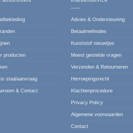
 assortiment
Klantenservice
productpagina
productpagina
elbekleding
Advies & Ondersteuning
randen
Betaalmethodes
ijnen
Kunststof nieuwtjes
r producten
Meest gestelde vragen
ken
Verzenden & Retourneren
tis staalaanvraag
Herroepingsrecht
wroom & Contact
Klachtenprocedure
Privacy Policy
Algemene voorwaarden
Contact