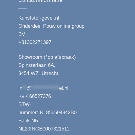
Contactinformatie
productpagina
Kunststof-gevel.nl
Onderdeel Pouw online group
BV
+31302271397
Showroom (*op afspraak)
Spinsterlaan 6A,
3454 WZ Utrecht.
in
**
@
*************
el.nl
KvK 66527376
BTW-
nummer: NL856594842B01
Bank NR:
NL20INGB0007321511