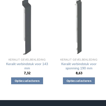
KERALIT GEVELBEKLEDING
KERALIT GEVELBEKLEDING
Keralit verbindstuk voor 143
Keralit verbindstuk voor
mm
sponning 190 mm
7,32
8,63
Opties selecteren
Opties selecteren
Dit
Dit
product
product
heeft
heeft
meerdere
meerdere