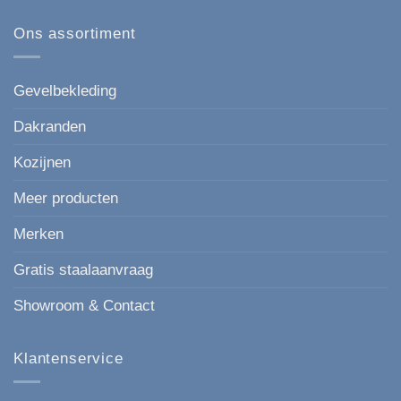
op
167
Kunststof
mm
gevelbekleding
Ons assortiment
de
in
moderne,
houtlook
strakke
keuze
voor
Gevelbekleding
elke
gevel.
Dakranden
Kozijnen
Meer producten
Merken
Gratis staalaanvraag
Showroom & Contact
Klantenservice