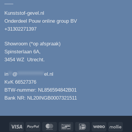
Kunststof-gevel.nl
Onderdeel Pouw online group BV
+31302271397
Showroom (*op afspraak)
Spinsterlaan 6A,
3454 WZ Utrecht.
in
**
@
*************
el.nl
KvK 66527376
BTW-nummer: NL856594842B01
Bank NR: NL20INGB0007321511
Visa
PayPal
MasterCard
Bancontact
IDeal
Wero
Molli