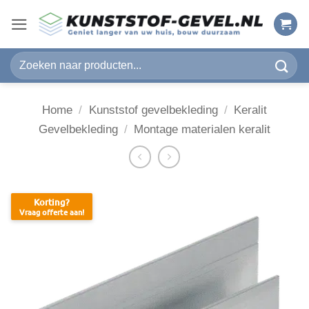
Ga
naar
inhoud
Zoeken
naar:
Home
/
Kunststof gevelbekleding
/
Keralit
Gevelbekleding
/
Montage materialen keralit
Korting?
Vraag offerte aan!