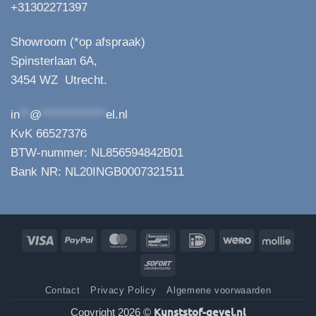
+31302271397
Showroom (*op afspraak)
Spinsterlaan 6A,
3454 WZ Utrecht.
in
**
@
*************
el.nl
KvK 66527376
BTW-nummer: NL856594842B01
Bank NR: NL20INGB0007321511
Visa
PayPal
MasterCard
Bancontact
IDeal
Wero
Molli
Sofort
Contact
Privacy Policy
Algemene voorwaarden
Kunststof-gevel.nl
Copyright 2026 ©