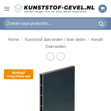
Ga
naar
inhoud
Zoeken
naar:
Home
/
Kunststof dakranden / boei delen
/
Keralit
Dakranden
Korting?
Vraag offerte aan!