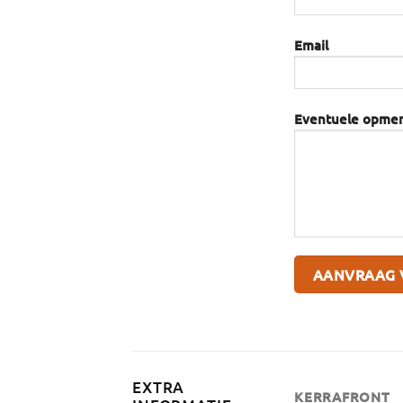
Email
Eventuele opme
EXTRA
KERRAFRONT