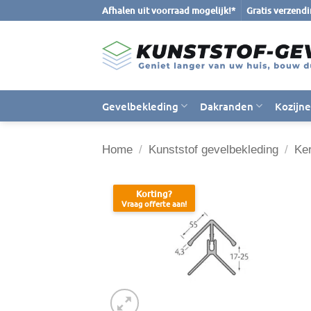
Ga
Afhalen uit voorraad mogelijk!*
Gratis verzend
naar
inhoud
Gevelbekleding
Dakranden
Kozijn
Home
/
Kunststof gevelbekleding
/
Ker
Korting?
Vraag offerte aan!