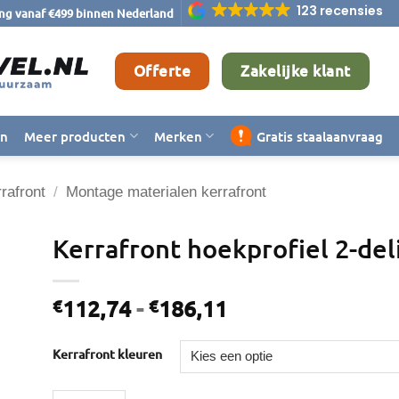
123 recensies
ing vanaf €499 binnen Nederland
Offerte
Zakelijke klant
en
Meer producten
Merken
Gratis staalaanvraag
rafront
/
Montage materialen kerrafront
Kerrafront hoekprofiel 2-de
Prijsklasse:
112,74
-
186,11
€
€
€112,74
tot
Kerrafront kleuren
€186,11