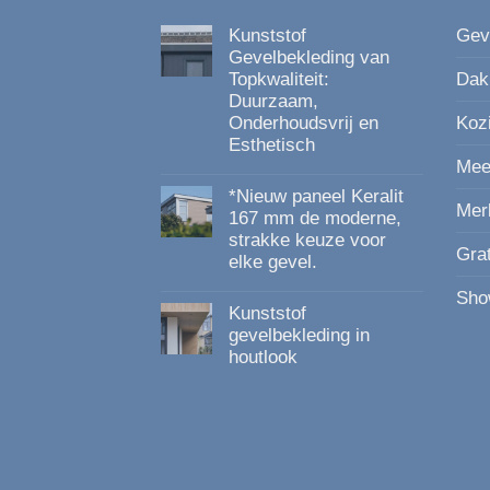
Kunststof
Gev
Gevelbekleding van
Topkwaliteit:
Dak
Duurzaam,
Onderhoudsvrij en
Koz
Esthetisch
Mee
Geen
reacties
*Nieuw paneel Keralit
op
Mer
Kunststof
167 mm de moderne,
Gevelbekleding
strakke keuze voor
van
Gra
elke gevel.
Topkwaliteit:
Duurzaam,
Geen
Onderhoudsvrij
Sho
reacties
en
Kunststof
op
Esthetisch
*Nieuw
gevelbekleding in
paneel
houtlook
Keralit
167
Geen
mm
reacties
de
op
moderne,
Kunststof
strakke
gevelbekleding
keuze
in
voor
houtlook
elke