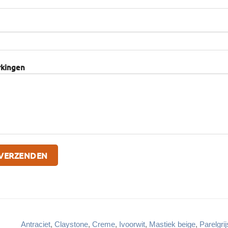
rkingen
Antraciet
,
Claystone
,
Creme
,
Ivoorwit
,
Mastiek beige
,
Parelgrij