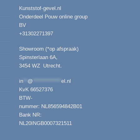
Kunststof-gevel.nl
Onderdeel Pouw online group
BV
+31302271397
Showroom (*op afspraak)
Spinsterlaan 6A,
3454 WZ Utrecht.
in
**
@
*************
el.nl
KvK 66527376
BTW-
nummer: NL856594842B01
Bank NR:
NL20INGB0007321511