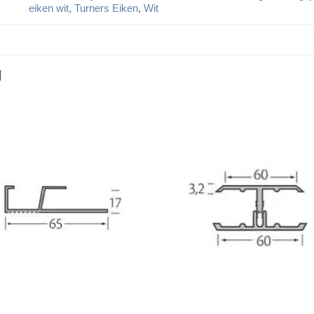
eiken wit
,
Turners Eiken
,
Wit
N