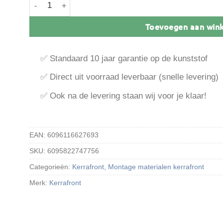
Kerrafront hoekprofiel 2-delig 17 mm inwendig aantal
Toevoegen aan win
✅ Standaard 10 jaar garantie op de kunststof
✅ Direct uit voorraad leverbaar (snelle levering)
✅ Ook na de levering staan wij voor je klaar!
EAN:
6096116627693
SKU:
6095822747756
Categorieën:
Kerrafront
,
Montage materialen kerrafront
Merk:
Kerrafront