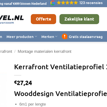
123 recensies
ing vanaf €499 binnen Nederland
Offerte
Zakelijke klant
en
Meer producten
Merken
Gratis staalaanvraag
rafront
/
Montage materialen kerrafront
Kerrafront Ventilatieprofiel 
27,24
€
Wooddesign Ventilatieprofiel
6m1 per lengte