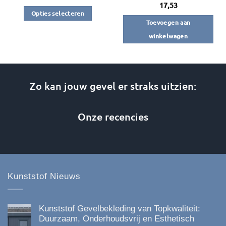
17,53
Opties selecteren
Toevoegen aan
Dit
winkelwagen
product
heeft
meerdere
variaties.
Zo kan jouw gevel er straks uitzien:
Deze
optie
kan
Onze recencies
gekozen
worden
op
de
productpagina
Kunststof Nieuws
Kunststof Gevelbekleding van Topkwaliteit:
Duurzaam, Onderhoudsvrij en Esthetisch