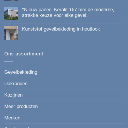
Geen
reacties
*Nieuw paneel Keralit 167 mm de moderne,
op
Kunststof
strakke keuze voor elke gevel.
Gevelbekleding
Geen
van
reacties
Topkwaliteit:
Kunststof gevelbekleding in houtlook
op
Duurzaam,
*Nieuw
Onderhoudsvrij
Geen
paneel
en
reacties
Keralit
Esthetisch
op
167
Kunststof
mm
gevelbekleding
Ons assortiment
de
in
moderne,
houtlook
strakke
keuze
voor
Gevelbekleding
elke
gevel.
Dakranden
Kozijnen
Meer producten
Merken