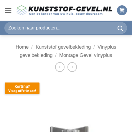
Ga
naar
inhoud
Zoeken
naar:
Home
/
Kunststof gevelbekleding
/
Vinyplus
gevelbekleding
/
Montage Gevel vinyplus
Korting?
Vraag offerte aan!