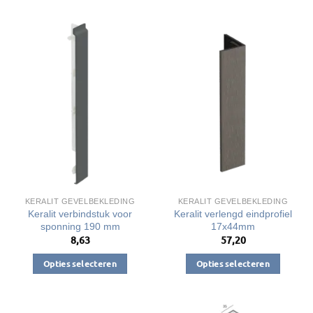
product
product
heeft
heeft
meerdere
meerdere
variaties.
variaties.
Deze
Deze
optie
optie
kan
kan
gekozen
gekozen
worden
worden
op
op
de
de
productpagina
productpagina
KERALIT GEVELBEKLEDING
KERALIT GEVELBEKLEDING
Keralit verbindstuk voor
Keralit verlengd eindprofiel
sponning 190 mm
17x44mm
8,63
57,20
Opties selecteren
Opties selecteren
Dit
Dit
product
product
heeft
heeft