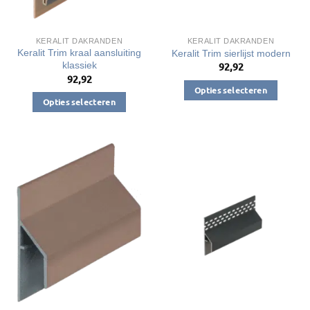
KERALIT DAKRANDEN
KERALIT DAKRANDEN
Keralit Trim kraal aansluiting
Keralit Trim sierlijst modern
klassiek
92,92
92,92
Opties selecteren
Opties selecteren
Dit
Dit
product
product
heeft
heeft
meerdere
meerdere
variaties.
variaties.
Deze
Deze
optie
optie
kan
kan
gekozen
gekozen
worden
worden
op
op
de
de
productpagina