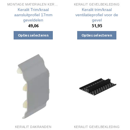
productpagina
MONTAGE MATERIALEN KERALIT
KERALIT GEVELBEKLEDING
Keralit Trim/kraal
Keralit trim/kraal
aansluitprofiel 17mm
ventilatieprofiel voor de
geveldelen
gevel
49,06
51,95
Opties selecteren
Opties selecteren
Dit
Dit
product
product
heeft
heeft
meerdere
meerdere
variaties.
variaties.
Deze
Deze
optie
optie
kan
kan
gekozen
gekozen
worden
worden
op
op
de
de
productpagina
productpagina
KERALIT DAKRANDEN
KERALIT GEVELBEKLEDING