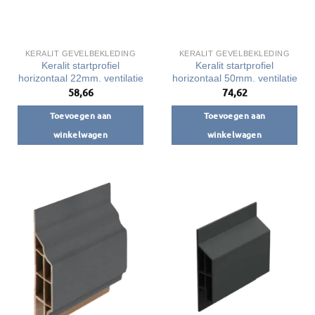
op
op
de
de
productpagina
productpagina
KERALIT GEVELBEKLEDING
KERALIT GEVELBEKLEDING
Keralit startprofiel
Keralit startprofiel
horizontaal 22mm. ventilatie
horizontaal 50mm. ventilatie
58,66
74,62
Toevoegen aan
Toevoegen aan
winkelwagen
winkelwagen