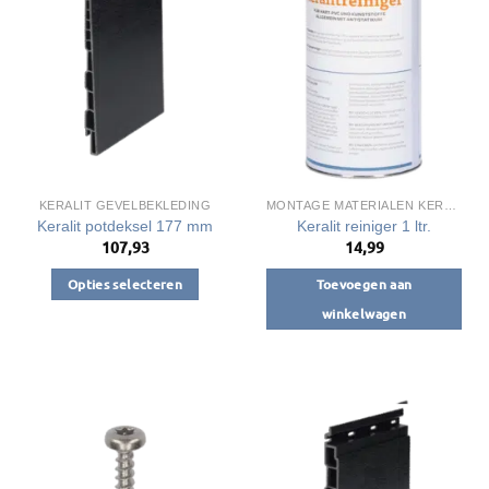
KERALIT GEVELBEKLEDING
MONTAGE MATERIALEN KERALIT
Keralit potdeksel 177 mm
Keralit reiniger 1 ltr.
107,93
14,99
Opties selecteren
Toevoegen aan
Dit
winkelwagen
product
heeft
meerdere
variaties.
Deze
optie
kan