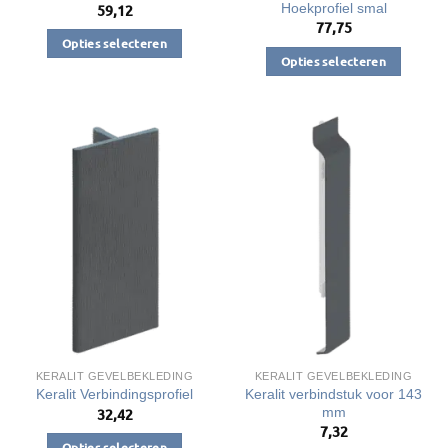
Hoekprofiel smal
59,12
77,75
Opties selecteren
Opties selecteren
Dit
Dit
product
product
heeft
heeft
meerdere
meerdere
variaties.
variaties.
Deze
Deze
optie
optie
kan
kan
gekozen
gekozen
worden
worden
op
op
de
de
productpagina
productpagina
KERALIT GEVELBEKLEDING
KERALIT GEVELBEKLEDING
Keralit verbindstuk voor 143
Keralit Verbindingsprofiel
mm
32,42
7,32
Opties selecteren