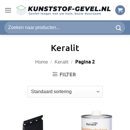
Ga
naar
inhoud
Zoeken
naar:
Keralit
Pagina 2
Home
/
Keralit
/
FILTER