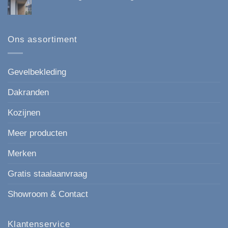
*Nieuw
Onderhoudsvrij
Geen
paneel
en
reacties
Keralit
Esthetisch
op
167
Kunststof
mm
gevelbekleding
Ons assortiment
de
in
moderne,
houtlook
strakke
keuze
voor
Gevelbekleding
elke
gevel.
Dakranden
Kozijnen
Meer producten
Merken
Gratis staalaanvraag
Showroom & Contact
Klantenservice