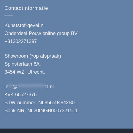
Contactinformatie
Kunststof-gevel.nl
Onderdeel Pouw online group BV
+31302271397
Showroom (*op afspraak)
Spinsterlaan 6A,
3454 WZ Utrecht.
in
**
@
*************
el.nl
KvK 66527376
BTW-nummer: NL856594842B01
Bank NR: NL20INGB0007321511