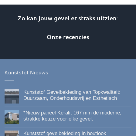
variaties.
variaties.
Deze
Deze
optie
optie
Zo kan jouw gevel er straks uitzien:
kan
kan
gekozen
gekozen
Onze recencies
worden
worden
op
op
de
de
productpagina
productpagina
Kunststof Nieuws
Kunststof Gevelbekleding van Topkwaliteit:
Duurzaam, Onderhoudsvrij en Esthetisch
Geen
reacties
*Nieuw paneel Keralit 167 mm de moderne,
op
Kunststof
strakke keuze voor elke gevel.
Gevelbekleding
Geen
van
reacties
Topkwaliteit:
Kunststof gevelbekleding in houtlook
op
Duurzaam,