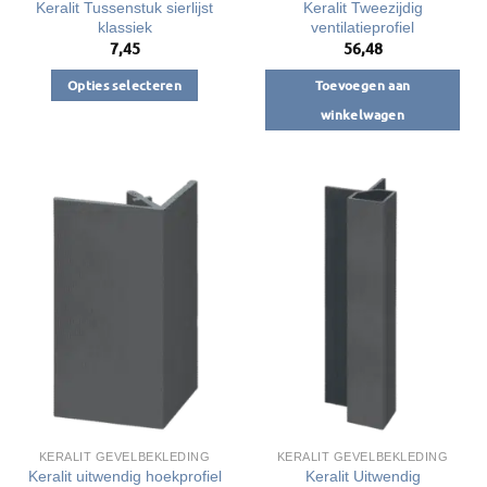
Keralit Tussenstuk sierlijst
Keralit Tweezijdig
klassiek
ventilatieprofiel
7,45
56,48
Opties selecteren
Toevoegen aan
Dit
winkelwagen
product
heeft
meerdere
variaties.
Deze
optie
kan
gekozen
worden
op
de
productpagina
KERALIT GEVELBEKLEDING
KERALIT GEVELBEKLEDING
Keralit Uitwendig
Keralit uitwendig hoekprofiel