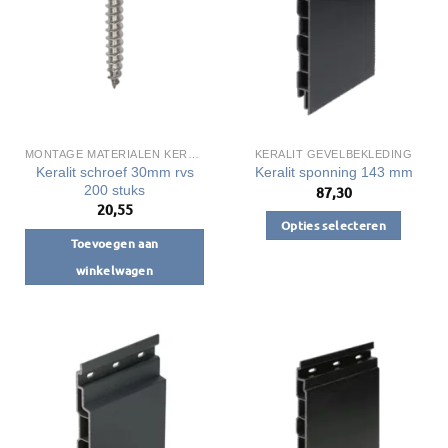
gekozen
worden
op
de
productpagina
MONTAGE MATERIALEN KERALIT
KERALIT GEVELBEKLEDING
Keralit schroef 30mm rvs
Keralit sponning 143 mm
200 stuks
87,30
20,55
Opties selecteren
Toevoegen aan
Dit
winkelwagen
product
heeft
meerdere
variaties.
Deze
optie
kan
gekozen