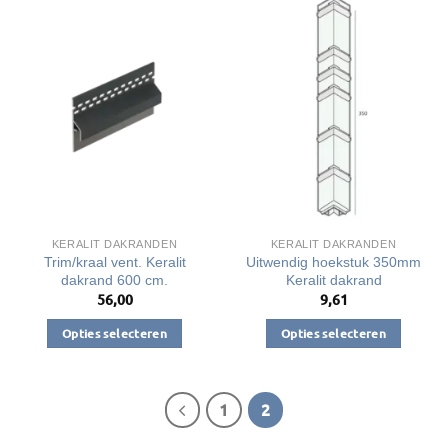
meerdere
meerdere
variaties.
variaties.
Deze
Deze
optie
optie
kan
kan
gekozen
gekozen
worden
worden
op
op
de
de
productpagina
productpagina
KERALIT DAKRANDEN
KERALIT DAKRANDEN
Trim/kraal vent. Keralit
Uitwendig hoekstuk 350mm
dakrand 600 cm.
Keralit dakrand
56,00
9,61
Opties selecteren
Opties selecteren
Dit
Dit
product
product
heeft
heeft
1
2
meerdere
meerdere