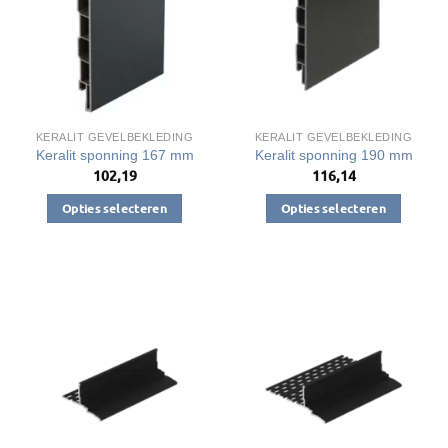
worden
op
de
productpagina
KERALIT GEVELBEKLEDING
KERALIT GEVELBEKLEDING
Keralit sponning 167 mm
Keralit sponning 190 mm
102,19
116,14
Opties selecteren
Opties selecteren
Dit
Dit
product
product
heeft
heeft
meerdere
meerdere
variaties.
variaties.
Deze
Deze
optie
optie
kan
kan
gekozen
gekozen
worden
worden