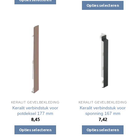
Opties selecteren
Dit
Dit
product
product
heeft
heeft
meerdere
meerdere
variaties.
variaties.
Deze
Deze
optie
optie
kan
kan
gekozen
gekozen
worden
worden
op
op
de
de
productpagina
productpagina
KERALIT GEVELBEKLEDING
KERALIT GEVELBEKLEDING
Keralit verbindstuk voor
Keralit verbindstuk voor
potdeksel 177 mm
sponning 167 mm
8,45
7,42
Opties selecteren
Opties selecteren
Dit
Dit