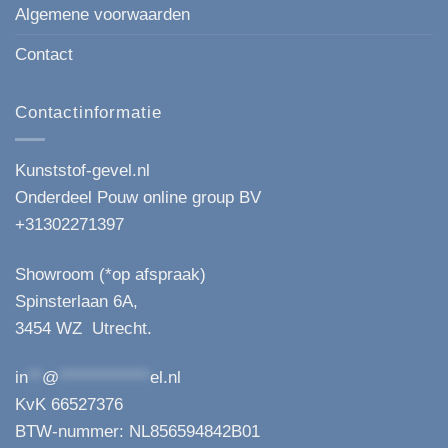
Algemene voorwaarden
Contact
Contactinformatie
Kunststof-gevel.nl
Onderdeel Pouw online group BV
+31302271397
Showroom (*op afspraak)
Spinsterlaan 6A,
3454 WZ Utrecht.
in
**
@
*************
el.nl
KvK 66527376
BTW-nummer: NL856594842B01