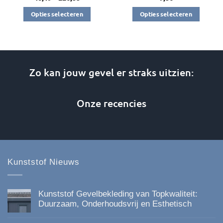
€48,19
tot
Opties selecteren
Opties selecteren
€226,33
Dit
Dit
product
product
heeft
heeft
meerdere
meerdere
Zo kan jouw gevel er straks uitzien:
variaties.
variaties.
Deze
Deze
optie
optie
Onze recencies
kan
kan
gekozen
gekozen
worden
worden
op
op
de
de
Kunststof Nieuws
productpagina
productpagina
Kunststof Gevelbekleding van Topkwaliteit:
Duurzaam, Onderhoudsvrij en Esthetisch
Geen
reacties