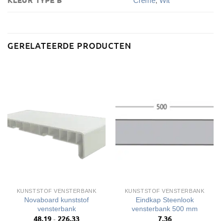
KLEUR TYPE B
Creme
,
Wit
GERELATEERDE PRODUCTEN
KUNSTSTOF VENSTERBANK
KUNSTSTOF VENSTERBANK
Novaboard kunststof
Eindkap Steenlook
vensterbank
vensterbank 500 mm
48,19
226,33
7,36
Prijsklasse:
-