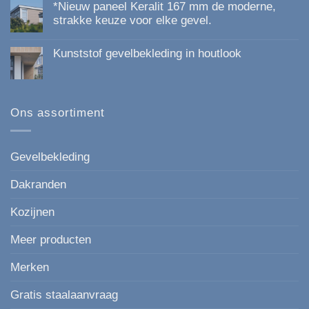
*Nieuw paneel Keralit 167 mm de moderne,
op
Kunststof
strakke keuze voor elke gevel.
Gevelbekleding
Geen
van
reacties
Topkwaliteit:
Kunststof gevelbekleding in houtlook
op
Duurzaam,
*Nieuw
Onderhoudsvrij
Geen
paneel
en
reacties
Keralit
Esthetisch
op
167
Kunststof
mm
gevelbekleding
Ons assortiment
de
in
moderne,
houtlook
strakke
keuze
voor
Gevelbekleding
elke
gevel.
Dakranden
Kozijnen
Meer producten
Merken
Gratis staalaanvraag