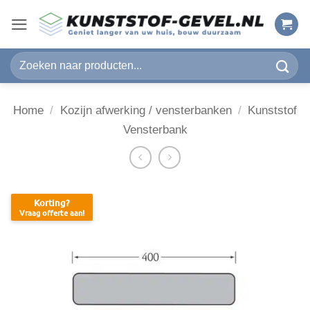
Ga
naar
inhoud
Zoeken
naar:
Home
/
Kozijn afwerking / vensterbanken
/
Kunststof
Vensterbank
Korting?
Vraag offerte aan!